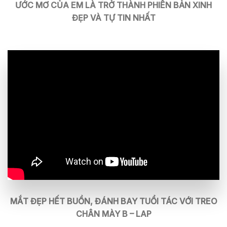
ƯỚC MƠ CỦA EM LÀ TRỞ THÀNH PHIÊN BẢN XINH
ĐẸP VÀ TỰ TIN NHẤT
MẮT ĐẸP HẾT BUỒN, ĐÁNH BAY TUỔI TÁC VỚI TREO
CHÂN MÀY B – LAP