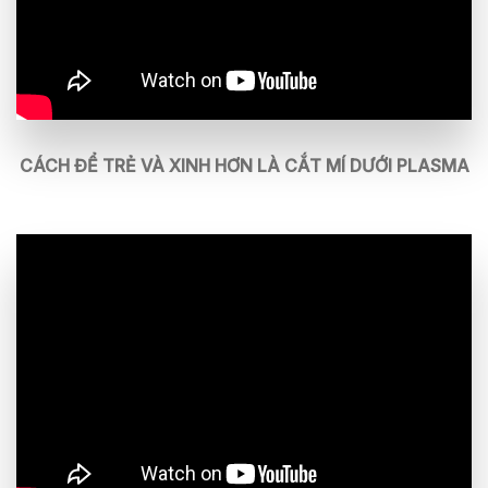
CÁCH ĐỂ TRẺ VÀ XINH HƠN LÀ CẮT MÍ DƯỚI PLASMA