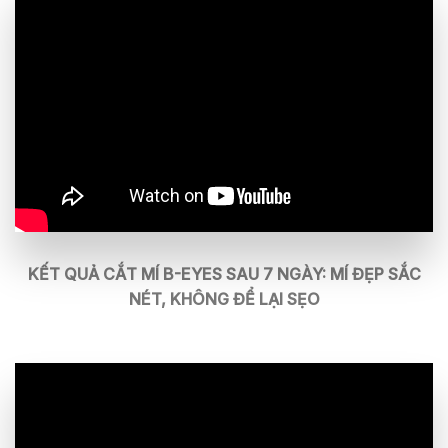
KẾT QUẢ CẮT MÍ B-EYES SAU 7 NGÀY: MÍ ĐẸP SẮC
NÉT, KHÔNG ĐỂ LẠI SẸO