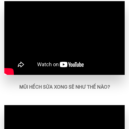
MŨI HẾCH SỬA XONG SẼ NHƯ THẾ NÀO?