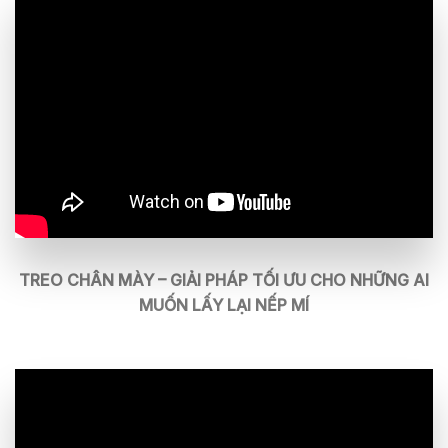
TREO CHÂN MÀY – GIẢI PHÁP TỐI ƯU CHO NHỮNG AI
MUỐN LẤY LẠI NẾP MÍ