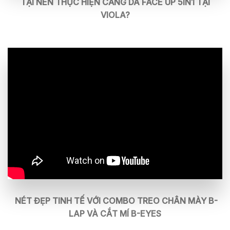
TẠI NÊN THỰC HIỆN CĂNG DA FACE UP 5IN1 TẠI
VIOLA?
NÉT ĐẸP TINH TẾ VỚI COMBO TREO CHÂN MÀY B-
LAP VÀ CẮT MÍ B-EYES