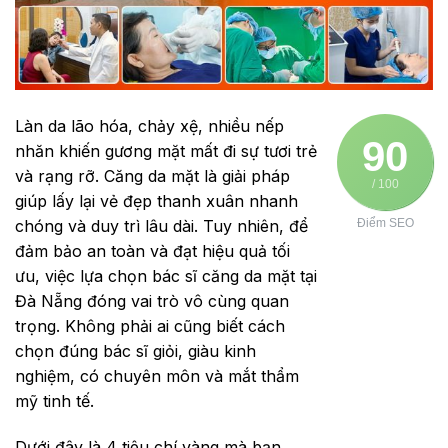
Làn da lão hóa, chảy xệ, nhiều nếp
90
nhăn khiến gương mặt mất đi sự tươi trẻ
và rạng rỡ. Căng da mặt là giải pháp
/ 100
giúp lấy lại vẻ đẹp thanh xuân nhanh
chóng và duy trì lâu dài. Tuy nhiên, để
Điểm SEO
đảm bảo an toàn và đạt hiệu quả tối
ưu, việc lựa chọn bác sĩ căng da mặt tại
Đà Nẵng đóng vai trò vô cùng quan
trọng. Không phải ai cũng biết cách
chọn đúng bác sĩ giỏi, giàu kinh
nghiệm, có chuyên môn và mắt thẩm
mỹ tinh tế.
Dưới đây là 4 tiêu chí vàng mà bạn