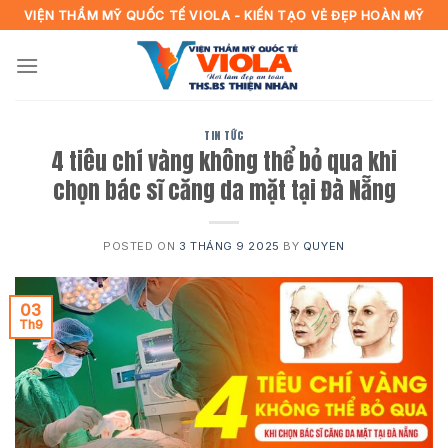
Skip
VIỆN THẨM MỸ QUỐC TẾ VIOLA - KIẾN TẠO VẺ ĐẸP HOÀN MỸ
to
content
TIN TỨC
4 tiêu chí vàng không thể bỏ qua khi
chọn bác sĩ căng da mặt tại Đà Nẵng
POSTED ON
3 THÁNG 9 2025
BY
QUYEN
03
Th9