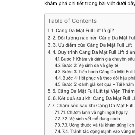
khám phá chi tiết trong bài viết dưới đ
Table of Contents
1. Căng Da Mặt Full Lift là gì?
2. Đối tượng nào nên Căng Da Mặt Full
3. Ưu điểm của Căng Da Mặt Full Lift
4. Quy trình Căng Da Mặt Full Lift diễ
Bước 1: Khám và đánh giá chuyên sâu
Bước 2: Vệ sinh da và gây tê
Bước 3: Tiến hành Căng Da Mặt Full L
Bước 4: Hồi phục và theo dõi hậu ph
Bước 5: Đánh giá kết quả – Tái khám
5. Căng Da Mặt Full Lift tại Viện Thẩ
6. Kết quả sau khi Căng Da Mặt Full Lif
7. Chăm sóc sau khi Căng Da Mặt Full 
7.1. Chườm lạnh và nghỉ ngơi hợp lý
7.2. Vệ sinh vết mổ đúng cách
7.3. Uống thuốc và tái khám đúng lịch
7.4. Tránh tác động mạnh vào vùng m