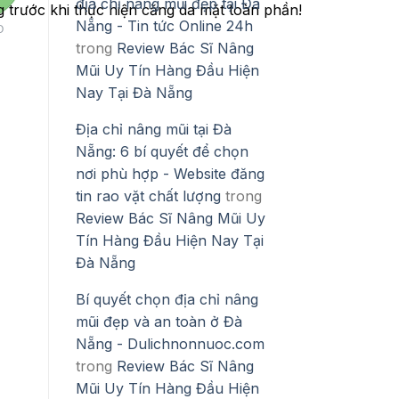
địa chỉ nâng mũi đẹp tại Đà
ng trước khi thực hiện căng da mặt toàn phần!
Nẵng - Tin tức Online 24h
O
trong
Review Bác Sĩ Nâng
Mũi Uy Tín Hàng Đầu Hiện
Nay Tại Đà Nẵng
Địa chỉ nâng mũi tại Đà
Nẵng: 6 bí quyết để chọn
nơi phù hợp - Website đăng
tin rao vặt chất lượng
trong
Review Bác Sĩ Nâng Mũi Uy
Tín Hàng Đầu Hiện Nay Tại
Đà Nẵng
Bí quyết chọn địa chỉ nâng
mũi đẹp và an toàn ở Đà
Nẵng - Dulichnonnuoc.com
trong
Review Bác Sĩ Nâng
Mũi Uy Tín Hàng Đầu Hiện