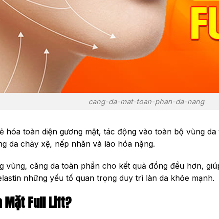
cang-da-mat-toan-phan-da-nang
trẻ hóa toàn diện gương mặt, tác động vào toàn bộ vùng da
ạng da chảy xệ, nếp nhăn và lão hóa nặng.
 vùng, căng da toàn phần cho kết quả đồng đều hơn, giúp 
à elastin những yếu tố quan trọng duy trì làn da khỏe mạnh.
 Mặt Full Lift?