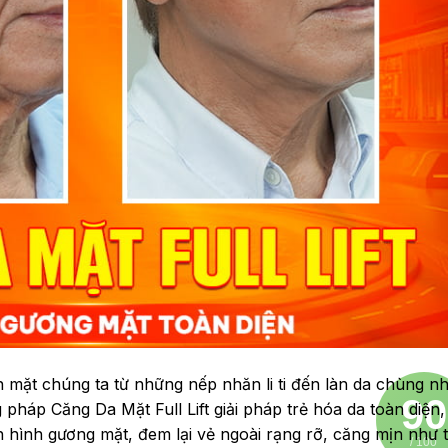
n mặt chúng ta từ những nếp nhăn li ti đến làn da chùng nh
90
 pháp Căng Da Mặt Full Lift giải pháp trẻ hóa da toàn diện
h hình gương mặt, đem lại vẻ ngoài rạng rỡ, căng mịn nh
/ 100