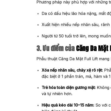
Phương pháp này phù hợp với những t
Da có dấu hiệu lão hóa nặng, mất đ
Xuất hiện nhiều nếp nhăn sâu, rãnh 
Người từ 50 tuổi trở lên, mong muốn
3. Ưu điểm của
Căng Da Mặt F
Phẫu thuật Căng Da Mặt Full Lift mang l
Xóa nếp nhăn sâu, chảy xệ rõ rệt:
Phẫu
đặc biệt ở 1 phần trán, má, hàm và 1
Trẻ hóa toàn diện gương mặt:
Không c
và tự nhiên hơn.
Hiệu quả kéo dài 10–15 năm:
So với c