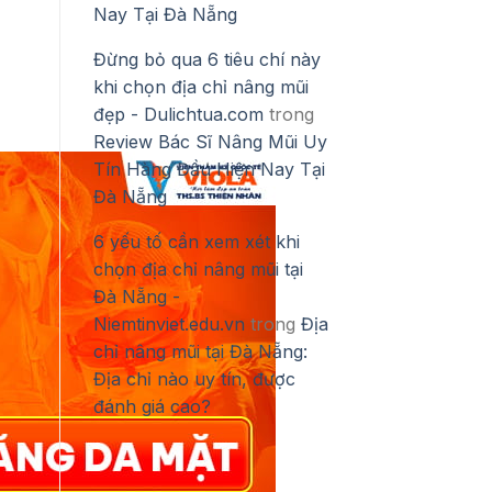
Nay Tại Đà Nẵng
Đừng bỏ qua 6 tiêu chí này
khi chọn địa chỉ nâng mũi
đẹp - Dulichtua.com
trong
Review Bác Sĩ Nâng Mũi Uy
Tín Hàng Đầu Hiện Nay Tại
Đà Nẵng
6 yếu tố cần xem xét khi
chọn địa chỉ nâng mũi tại
Đà Nẵng -
Niemtinviet.edu.vn
trong
Địa
chỉ nâng mũi tại Đà Nẵng:
Địa chỉ nào uy tín, được
đánh giá cao?