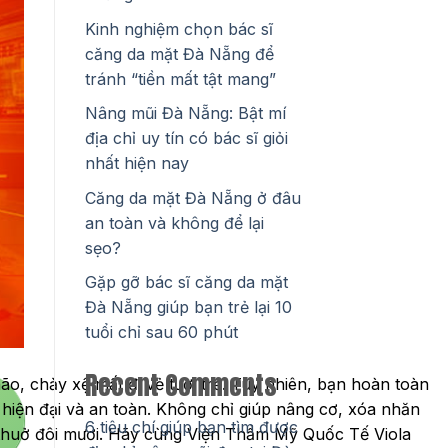
Kinh nghiệm chọn bác sĩ
căng da mặt Đà Nẵng để
tránh “tiền mất tật mang”
Nâng mũi Đà Nẵng: Bật mí
địa chỉ uy tín có bác sĩ giỏi
nhất hiện nay
Căng da mặt Đà Nẵng ở đâu
an toàn và không để lại
sẹo?
Gặp gỡ bác sĩ căng da mặt
Đà Nẵng giúp bạn trẻ lại 10
tuổi chỉ sau 60 phút
Recent Comments
ão, chảy xệ mất đi vẻ tươi trẻ. Tuy nhiên, bạn hoàn toàn
, hiện đại và an toàn. Không chỉ giúp nâng cơ, xóa nhăn
6 tiêu chí giúp bạn tìm được
ư thuở đôi mươi. Hãy cùng Viện Thẩm Mỹ Quốc Tế Viola