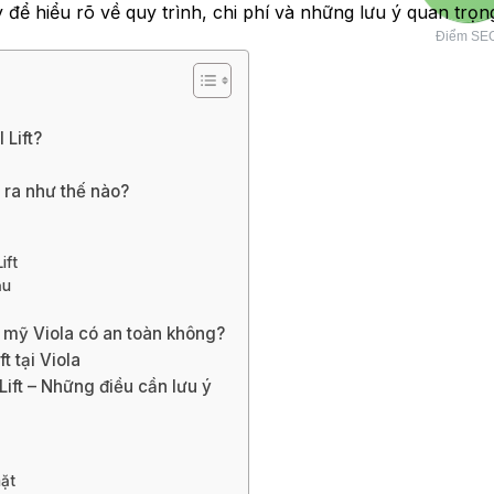
ây để hiểu rõ về quy trình, chi phí và những lưu ý quan trọ
Điểm SE
 Lift?
n ra như thế nào?
ift
ẫu
m mỹ Viola có an toàn không?
t tại Viola
Lift – Những điều cần lưu ý
ặt