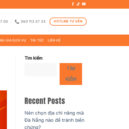
17:00
090 113 37 33
HOTLINE TƯ VẤN
NG GIÁ DỊCH VỤ
TIN TỨC
LIÊN HỆ
Tìm kiếm
TÌM
KIẾM
Recent Posts
Nên chọn địa chỉ nâng mũi
Đà Nẵng nào để tránh biến
chứng?