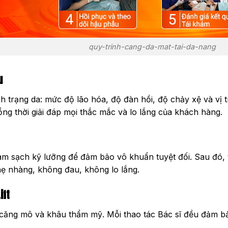
quy-trinh-cang-da-mat-tai-da-nang
u
ình trạng da: mức độ lão hóa, độ đàn hồi, độ chảy xệ và vị 
g thời giải đáp mọi thắc mắc và lo lắng của khách hàng.
làm sạch kỹ lưỡng để đảm bảo vô khuẩn tuyệt đối. Sau đó,
nhẹ nhàng, không đau, không lo lắng.
ift
o căng mô và khâu thẩm mỹ.
Mỗi thao tác Bác sĩ đều đảm b