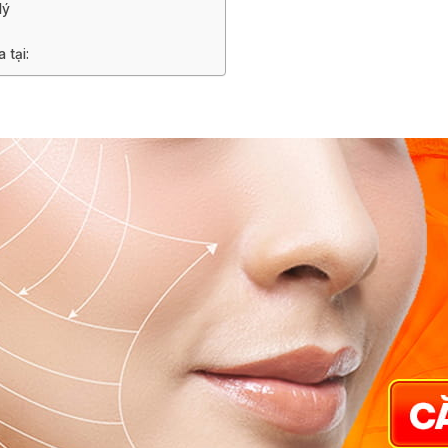
lý
 tại: