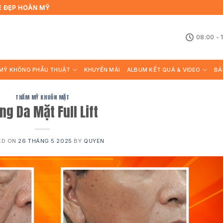
Ẻ ĐẸP HOÀN MỸ
08:00 - 
MỸ KHÔNG PHẪU THUẬT
KHUYẾN MÃI
ALBUM KẾT QUẢ & VIDEO
BẢ
THẨM MỸ KHUÔN MẶT
ng Da Mặt Full Lift
ED ON
26 THÁNG 5 2025
BY
QUYEN