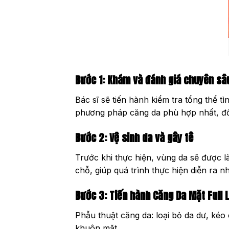
Bước 1: Khám và đánh giá chuyên sâ
Bác sĩ sẽ tiến hành kiểm tra tổng thể t
phương pháp căng da phù hợp nhất, đồn
Bước 2: Vệ sinh da và gây tê
Trước khi thực hiện, vùng da sẽ được 
chỗ, giúp quá trình thực hiện diễn ra 
Bước 3: Tiến hành Căng Da Mặt Full L
Phẫu thuật căng da: loại bỏ da dư, ké
khuôn mặt.