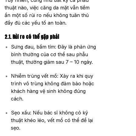
Tuy nhiên, cũng như bất kỳ ca phẫu
thuật nào, việc căng da mặt vẫn tiềm
ẩn một số rủi ro nếu không tuân thủ
đầy đủ các yếu tố an toàn.
2.1. Rủi ro có thể gặp phải
Sưng đau, bầm tím: Đây là phản ứng
bình thường của cơ thể sau phẫu
thuật, thường giảm sau 7 – 10 ngày.
Nhiễm trùng vết mổ: Xảy ra khi quy
trình vô trùng không đảm bảo hoặc
khách hàng vệ sinh không đúng
cách.
Sẹo xấu: Nếu bác sĩ không có kỹ
thuật khéo léo, vết mổ có thể để lại
sẹo.