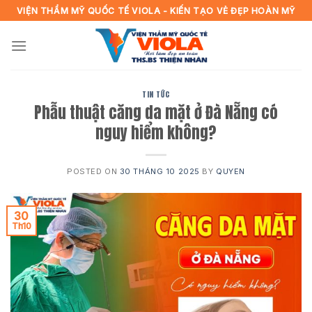
Skip
VIỆN THẨM MỸ QUỐC TẾ VIOLA - KIẾN TẠO VẺ ĐẸP HOÀN MỸ
to
content
TIN TỨC
Phẫu thuật căng da mặt ở Đà Nẵng có
nguy hiểm không?
POSTED ON
30 THÁNG 10 2025
BY
QUYEN
30
Th10