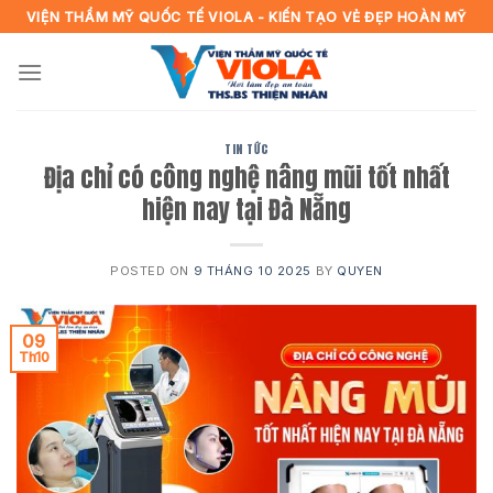
Skip
VIỆN THẨM MỸ QUỐC TẾ VIOLA - KIẾN TẠO VẺ ĐẸP HOÀN MỸ
to
content
TIN TỨC
Địa chỉ có công nghệ nâng mũi tốt nhất
hiện nay tại Đà Nẵng
POSTED ON
9 THÁNG 10 2025
BY
QUYEN
09
Th10