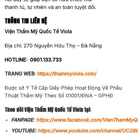
thanh tú, tự nhiên và an toàn tuyệt đối.
THÔNG TIN LIÊN HỆ
Viện Thẩm Mỹ Quốc Tế Viola
Địa chỉ: 270 Nguyễn Hữu Thọ – Đà Nẵng
HOTLINE:
0901.133.733
TRANG WEB
:
https://thammyviola.com/
Được sở Y Tế Cấp Giấy Phép Hoạt Động Về Phẫu
Thuật Thẩm Mỹ Theo Số 01001/ĐNA – GPHĐ
Theo dõi Viện Thẩm Mỹ Quốc Tế Viola tại:
FANPAGE
:
https://www.facebook.com/VienThamMyQ
YOUTUBE:
https://www.youtube.com/channel/UC2