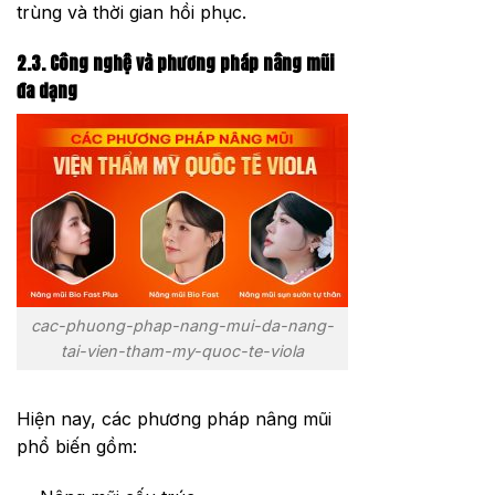
trùng và thời gian hồi phục.
2.3. Công nghệ và phương pháp nâng mũi
đa dạng
cac-phuong-phap-nang-mui-da-nang-
tai-vien-tham-my-quoc-te-viola
Hiện nay, các phương pháp nâng mũi
phổ biến gồm: