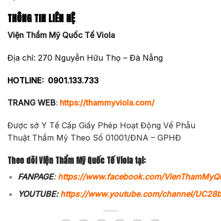
THÔNG TIN LIÊN HỆ
Viện Thẩm Mỹ Quốc Tế Viola
Địa chỉ: 270 Nguyễn Hữu Thọ – Đà Nẵng
HOTLINE:
0901.133.733
TRANG WEB
:
https://thammyviola.com/
Được sở Y Tế Cấp Giấy Phép Hoạt Động Về Phẫu
Thuật Thẩm Mỹ Theo Số 01001/ĐNA – GPHĐ
Theo dõi Viện Thẩm Mỹ Quốc Tế Viola tại:
FANPAGE
:
https://www.facebook.com/VienThamMyQ
YOUTUBE:
https://www.youtube.com/channel/UC2