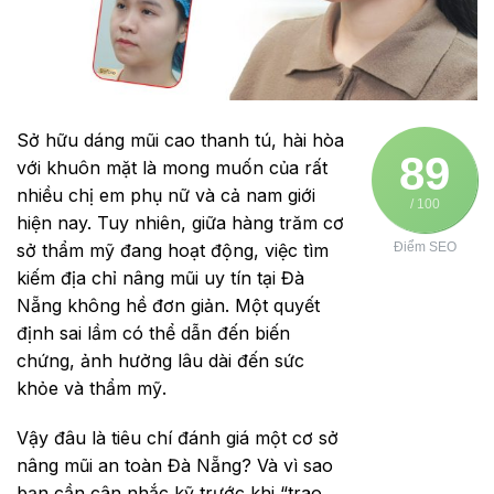
Sở hữu dáng mũi cao thanh tú, hài hòa
89
với khuôn mặt là mong muốn của rất
nhiều chị em phụ nữ và cả nam giới
/ 100
hiện nay. Tuy nhiên, giữa hàng trăm cơ
sở thẩm mỹ đang hoạt động, việc tìm
Điểm SEO
kiếm địa chỉ nâng mũi uy tín tại Đà
Nẵng không hề đơn giản. Một quyết
định sai lầm có thể dẫn đến biến
chứng, ảnh hưởng lâu dài đến sức
khỏe và thẩm mỹ.
Vậy đâu là tiêu chí đánh giá một cơ sở
nâng mũi an toàn Đà Nẵng? Và vì sao
bạn cần cân nhắc kỹ trước khi “trao