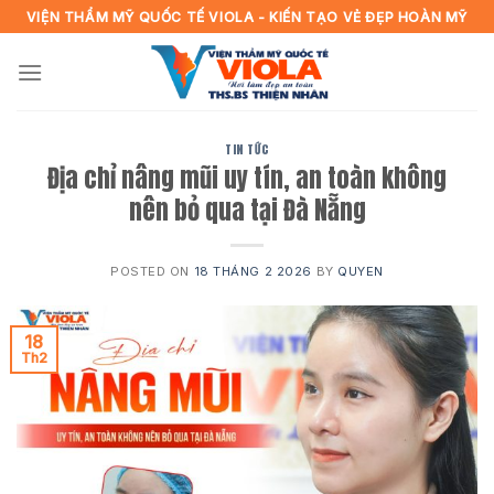
Skip
VIỆN THẨM MỸ QUỐC TẾ VIOLA - KIẾN TẠO VẺ ĐẸP HOÀN MỸ
to
content
TIN TỨC
Địa chỉ nâng mũi uy tín, an toàn không
nên bỏ qua tại Đà Nẵng
POSTED ON
18 THÁNG 2 2026
BY
QUYEN
18
Th2