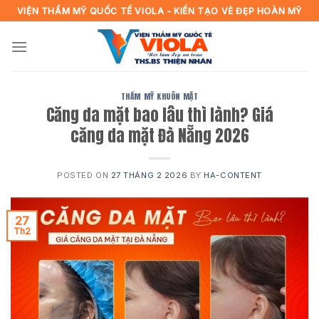
Skip
VIỆN THẨM MỸ QUỐC TẾ VIOLA - KIẾN TẠO VẺ ĐẸP HOÀN MỸ
to
content
THẨM MỸ KHUÔN MẶT
Căng da mặt bao lâu thì lành? Giá
căng da mặt Đà Nẵng 2026
POSTED ON
27 THÁNG 2 2026
BY
HA-CONTENT
27
Th2