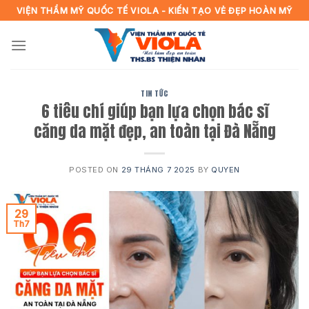
Skip
VIỆN THẨM MỸ QUỐC TẾ VIOLA - KIẾN TẠO VẺ ĐẸP HOÀN MỸ
to
content
TIN TỨC
6 tiêu chí giúp bạn lựa chọn bác sĩ
căng da mặt đẹp, an toàn tại Đà Nẵng
POSTED ON
29 THÁNG 7 2025
BY
QUYEN
29
Th7