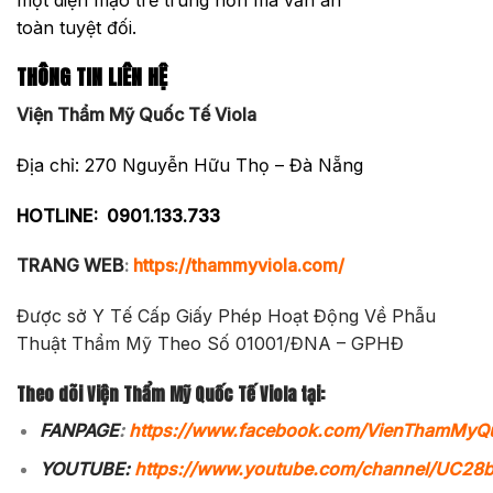
toàn tuyệt đối.
THÔNG TIN LIÊN HỆ
Viện Thẩm Mỹ Quốc Tế Viola
Địa chỉ: 270 Nguyễn Hữu Thọ – Đà Nẵng
HOTLINE:
0901.133.733
TRANG WEB
:
https://thammyviola.com/
Được sở Y Tế Cấp Giấy Phép Hoạt Động Về Phẫu
Thuật Thẩm Mỹ Theo Số 01001/ĐNA – GPHĐ
Theo dõi Viện Thẩm Mỹ Quốc Tế Viola tại:
FANPAGE
:
https://www.facebook.com/VienThamMyQ
YOUTUBE:
https://www.youtube.com/channel/UC2