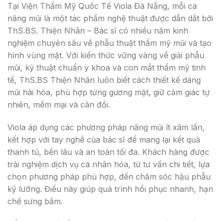
Tại Viện Thẩm Mỹ Quốc Tế Viola Đà Nẵng, mỗi ca
nâng mũi là một tác phẩm nghệ thuật được dẫn dắt bởi
ThS.BS. Thiện Nhân – Bác sĩ có nhiều năm kinh
nghiệm chuyên sâu về phẫu thuật thẩm mỹ mũi và tạo
hình vùng mặt. Với kiến thức vững vàng về giải phẫu
mũi, kỹ thuật chuẩn y khoa và con mắt thẩm mỹ tinh
tế, ThS.BS Thiện Nhân luôn biết cách thiết kế dáng
mũi hài hòa, phù hợp từng gương mặt, giữ cảm giác tự
nhiên, mềm mại và cân đối.
Viola áp dụng các phương pháp nâng mũi ít xâm lấn,
kết hợp với tay nghề của bác sĩ để mang lại kết quả
thanh tú, bền lâu và an toàn tối đa. Khách hàng được
trải nghiệm dịch vụ cá nhân hóa, từ tư vấn chi tiết, lựa
chọn phương pháp phù hợp, đến chăm sóc hậu phẫu
kỹ lưỡng. Điều này giúp quá trình hồi phục nhanh, hạn
chế sưng bầm.