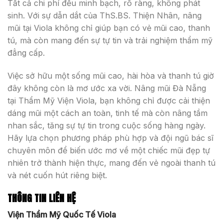
Tất cả chi phí đều minh bạch, rõ ràng, không phát
sinh. Với sự dẫn dắt của ThS.BS. Thiện Nhân, nâng
mũi tại Viola không chỉ giúp bạn có vẻ mũi cao, thanh
tú, mà còn mang đến sự tự tin và trải nghiệm thẩm mỹ
đẳng cấp.
Việc sở hữu một sống mũi cao, hài hòa và thanh tú giờ
đây không còn là mơ ước xa vời. Nâng mũi Đà Nẵng
tại Thẩm Mỹ Viện Viola, bạn không chỉ được cải thiện
dáng mũi một cách an toàn, tinh tế mà còn nâng tầm
nhan sắc, tăng sự tự tin trong cuộc sống hàng ngày.
Hãy lựa chọn phương pháp phù hợp và đội ngũ bác sĩ
chuyên môn để biến ước mơ về một chiếc mũi đẹp tự
nhiên trở thành hiện thực, mang đến vẻ ngoài thanh tú
và nét cuốn hút riêng biệt.
THÔNG TIN LIÊN HỆ
Viện Thẩm Mỹ Quốc Tế Viola