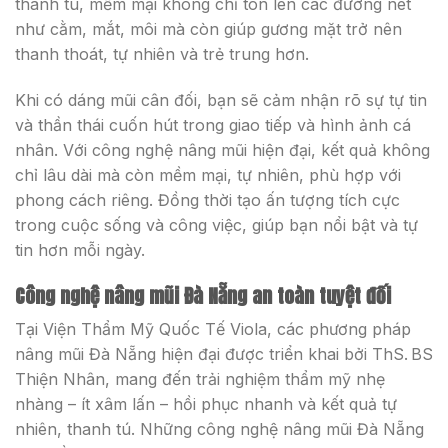
thanh tú, mềm mại không chỉ tôn lên các đường nét
như cằm, mắt, môi mà còn giúp gương mặt trở nên
thanh thoát, tự nhiên và trẻ trung hơn.
Khi có dáng mũi cân đối, bạn sẽ cảm nhận rõ sự tự tin
và thần thái cuốn hút trong giao tiếp và hình ảnh cá
nhân. Với công nghệ nâng mũi hiện đại, kết quả không
chỉ lâu dài mà còn mềm mại, tự nhiên, phù hợp với
phong cách riêng. Đồng thời tạo ấn tượng tích cực
trong cuộc sống và công việc, giúp bạn nổi bật và tự
tin hơn mỗi ngày.
Công nghệ nâng mũi Đà Nẵng an toàn tuyệt đối
Tại Viện Thẩm Mỹ Quốc Tế Viola, các phương pháp
nâng mũi Đà Nẵng hiện đại được triển khai bởi ThS. BS
Thiện Nhân, mang đến trải nghiệm thẩm mỹ nhẹ
nhàng – ít xâm lấn – hồi phục nhanh và kết quả tự
nhiên, thanh tú. Những công nghệ nâng mũi Đà Nẵng