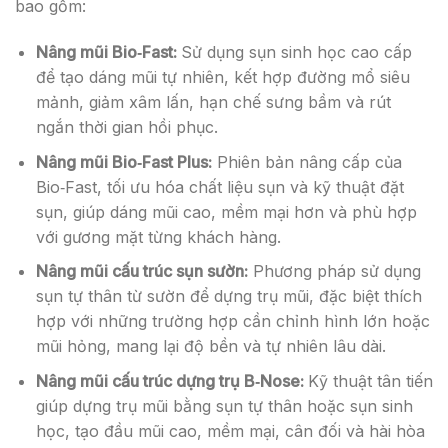
bao gồm:
Nâng mũi Bio‑Fast:
Sử dụng sụn sinh học cao cấp
để tạo dáng mũi tự nhiên, kết hợp đường mổ siêu
mảnh, giảm xâm lấn, hạn chế sưng bầm và rút
ngắn thời gian hồi phục.
Nâng mũi Bio‑Fast Plus:
Phiên bản nâng cấp của
Bio‑Fast, tối ưu hóa chất liệu sụn và kỹ thuật đặt
sụn, giúp dáng mũi cao, mềm mại hơn và phù hợp
với gương mặt từng khách hàng.
Nâng mũi cấu trúc sụn sườn:
Phương pháp sử dụng
sụn tự thân từ sườn để dựng trụ mũi, đặc biệt thích
hợp với những trường hợp cần chỉnh hình lớn hoặc
mũi hỏng, mang lại độ bền và tự nhiên lâu dài.
Nâng mũi cấu trúc dựng trụ B‑Nose:
Kỹ thuật tân tiến
giúp dựng trụ mũi bằng sụn tự thân hoặc sụn sinh
học, tạo đầu mũi cao, mềm mại, cân đối và hài hòa