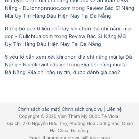
Bí quyết chọn địa chỉ nâng mũi đẹp và an toàn ở Đà
Nẵng - Dulichnonnuoc.com
trong
Review Bác Sĩ Nâng
Mũi Uy Tín Hàng Đầu Hiện Nay Tại Đà Nẵng
Đừng bỏ qua 6 tiêu chí này khi chọn địa chỉ nâng mũi
đẹp - Dulichtua.com
trong
Review Bác Sĩ Nâng Mũi
Uy Tín Hàng Đầu Hiện Nay Tại Đà Nẵng
6 yếu tố cần xem xét khi chọn địa chỉ nâng mũi tại Đà
Nẵng - Niemtinviet.edu.vn
trong
Địa chỉ nâng mũi tại
Đà Nẵng: Địa chỉ nào uy tín, được đánh giá cao?
Chính sách bảo mật
|
Chính sách phục vụ
|
Liên hệ
Copyright © 2026 Viện Thẩm Mỹ Quốc Tế Viola .
Địa chỉ: 270 Nguyễn Hữu Thọ, Phường Hoà Cường Bắc, Quận
Hải Châu, Đà nẵng.
Email: thammyquocteviola@gmail.com