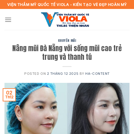
Skip
VIỆN THẨM MỸ QUỐC TẾ VIOLA - KIẾN TẠO VẺ ĐẸP HOÀN MỸ
to
content
KHUYẾN MÃI
Nâng mũi Đà Nẵng với sống mũi cao trẻ
trung và thanh tú
POSTED ON
2 THÁNG 12 2025
BY
HA-CONTENT
02
Th12