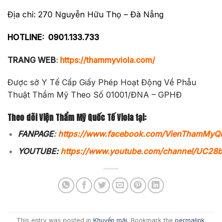
Địa chỉ: 270 Nguyễn Hữu Thọ – Đà Nẵng
HOTLINE:
0901.133.733
TRANG WEB
:
https://thammyviola.com/
Được sở Y Tế Cấp Giấy Phép Hoạt Động Về Phẫu
Thuật Thẩm Mỹ Theo Số 01001/ĐNA – GPHĐ
Theo dõi Viện Thẩm Mỹ Quốc Tế Viola tại:
FANPAGE
:
https://www.facebook.com/VienThamMyQ
YOUTUBE:
https://www.youtube.com/channel/UC2
This entry was posted in
Khuyến mãi
. Bookmark the
permalink
.