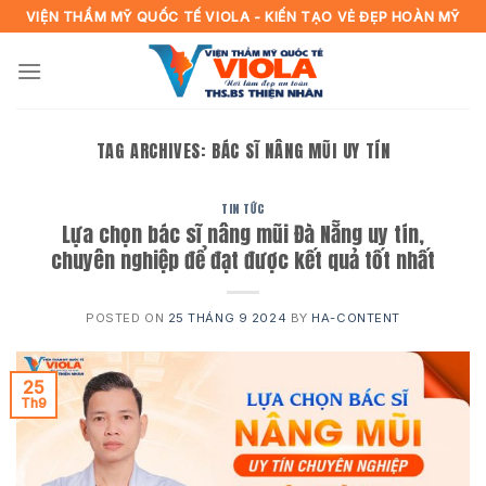
Skip
VIỆN THẨM MỸ QUỐC TẾ VIOLA - KIẾN TẠO VẺ ĐẸP HOÀN MỸ
to
content
TAG ARCHIVES:
BÁC SĨ NÂNG MŨI UY TÍN
TIN TỨC
Lựa chọn bác sĩ nâng mũi Đà Nẵng uy tín,
chuyên nghiệp để đạt được kết quả tốt nhất
POSTED ON
25 THÁNG 9 2024
BY
HA-CONTENT
25
Th9