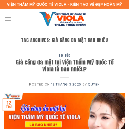
Skip
VIỆN THẨM MỸ QUỐC TẾ VIOLA - KIẾN TẠO VẺ ĐẸP HOÀN MỸ
to
content
TAG ARCHIVES:
GIÁ CĂNG DA MẶT BAO NHIÊU
TIN TỨC
Giá căng da mặt tại Viện Thẩm Mỹ Quốc Tế
Viola là bao nhiêu?
POSTED ON
12 THÁNG 3 2025
BY
QUYEN
12
Th3