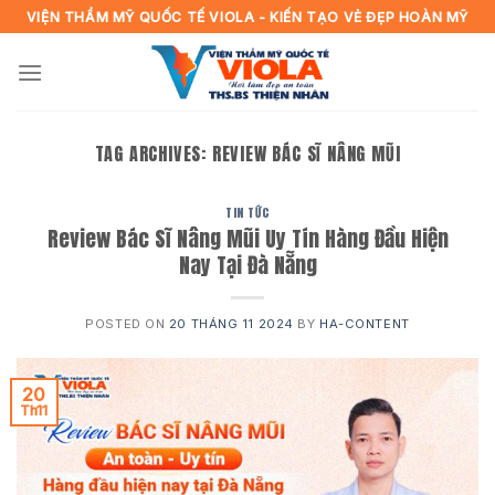
Skip
VIỆN THẨM MỸ QUỐC TẾ VIOLA - KIẾN TẠO VẺ ĐẸP HOÀN MỸ
to
content
TAG ARCHIVES:
REVIEW BÁC SĨ NÂNG MŨI
TIN TỨC
Review Bác Sĩ Nâng Mũi Uy Tín Hàng Đầu Hiện
Nay Tại Đà Nẵng
POSTED ON
20 THÁNG 11 2024
BY
HA-CONTENT
20
Th11