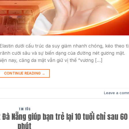
Elastin dưới cấu trúc da suy giảm nhanh chóng, kéo theo t
rãnh cười sâu và sự biến dạng của đường nét gương mặt.
ện nay, căng da mặt vẫn giữ vị thế “vương […]
CONTINUE READING
→
Leave a com
TIN TỨC
Đà Nẵng giúp bạn trẻ lại 10 tuổi chỉ sau 60
phút