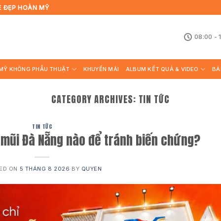
Ẻ ĐẸP HOÀN MỸ
08:00 - 
MỸ KHÔNG PHẪU THUẬT
KHUYẾN MÃI
ALBUM KẾT QUẢ & VIDEO
BẢ
CATEGORY ARCHIVES:
TIN TỨC
TIN TỨC
 mũi Đà Nẵng nào để tránh biến chứng?
ED ON
5 THÁNG 8 2026
BY
QUYEN