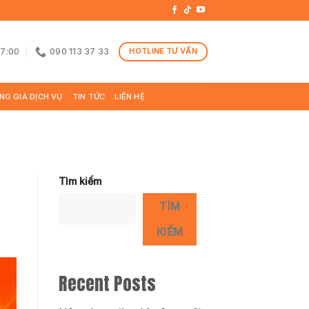
17:00
090 113 37 33
HOTLINE TƯ VẤN
NG GIÁ DỊCH VỤ
TIN TỨC
LIÊN HỆ
Tìm kiếm
TÌM
KIẾM
Recent Posts