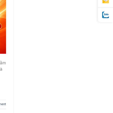
nằm
Đà
ment