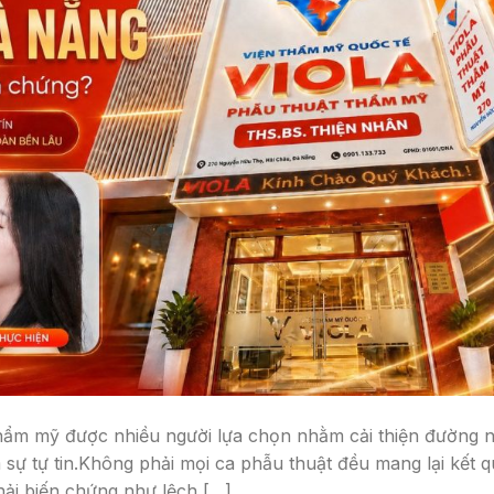
hẩm mỹ được nhiều người lựa chọn nhằm cải thiện đường n
 sự tự tin.Không phải mọi ca phẫu thuật đều mang lại kết 
ải biến chứng như lệch […]