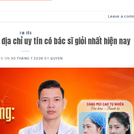
Leave a com
TIN TỨC
địa chỉ uy tín có bác sĩ giỏi nhất hiện nay
ED ON
30 THÁNG 7 2026
BY
QUYEN