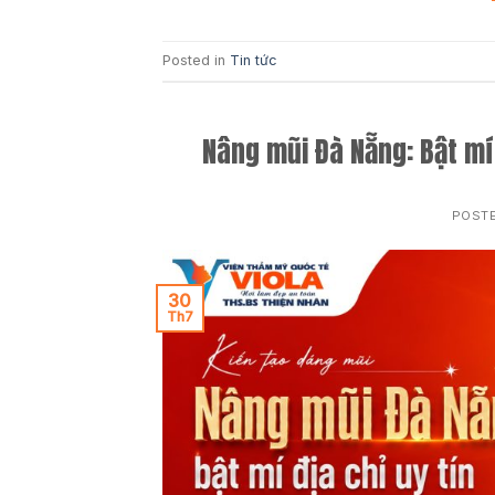
Posted in
Tin tức
Nâng mũi Đà Nẵng: Bật mí 
POST
30
Th7