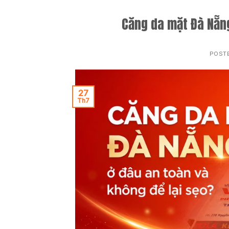
Căng da mặt Đà Nẵng
POST
27
Th7