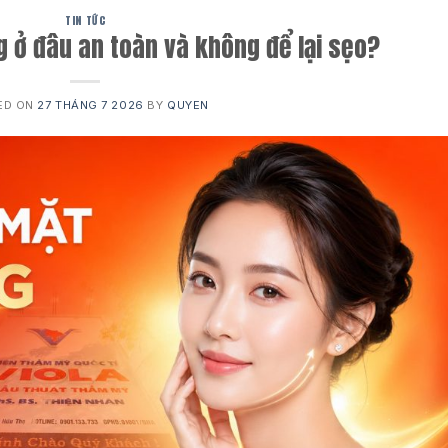
TIN TỨC
 ở đâu an toàn và không để lại sẹo?
ED ON
27 THÁNG 7 2026
BY
QUYEN