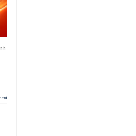
ình
ment