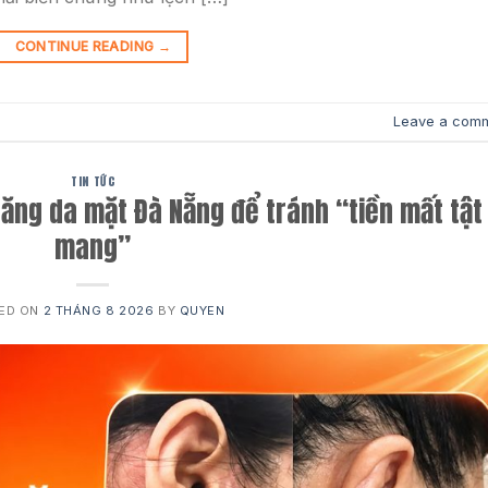
CONTINUE READING
→
Leave a com
TIN TỨC
ăng da mặt Đà Nẵng để tránh “tiền mất tật
mang”
ED ON
2 THÁNG 8 2026
BY
QUYEN