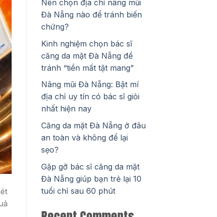
Nên chọn địa chỉ nâng mũi
Đà Nẵng nào để tránh biến
chứng?
Kinh nghiệm chọn bác sĩ
căng da mặt Đà Nẵng để
tránh “tiền mất tật mang”
Nâng mũi Đà Nẵng: Bật mí
địa chỉ uy tín có bác sĩ giỏi
nhất hiện nay
Căng da mặt Đà Nẵng ở đâu
an toàn và không để lại
sẹo?
Gặp gỡ bác sĩ căng da mặt
Đà Nẵng giúp bạn trẻ lại 10
tuổi chỉ sau 60 phút
ét
quả
Recent Comments