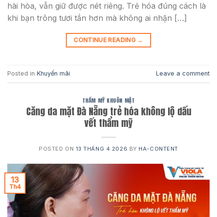
hài hòa, vẫn giữ được nét riêng. Trẻ hóa đúng cách là
khi bạn trông tươi tắn hơn mà không ai nhận […]
CONTINUE READING
→
Posted in
Khuyến mãi
Leave a comment
THẨM MỸ KHUÔN MẶT
Căng da mặt Đà Nẵng trẻ hóa không lộ dấu
vết thẩm mỹ
POSTED ON
13 THÁNG 4 2026
BY
HA-CONTENT
13
Th4