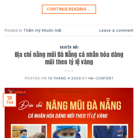
CONTINUE READING
→
Posted in
Thẩm mỹ Khuôn mặt
Leave a comment
KHUYẾN MÃI
Địa chỉ nâng mũi Đà Nẵng cá nhân hóa dáng
mũi theo tỷ lệ vàng
POSTED ON
19 THÁNG 4 2026
BY
HA-CONTENT
19
Th4