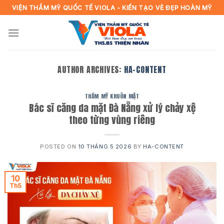
Skip
VIỆN THẨM MỸ QUỐC TẾ VIOLA - KIẾN TẠO VẺ ĐẸP HOÀN MỸ
to
content
AUTHOR ARCHIVES:
HA-CONTENT
THẨM MỸ KHUÔN MẶT
Bác sĩ căng da mặt Đà Nẵng xử lý chảy xệ
theo từng vùng riêng
POSTED ON
10 THÁNG 5 2026
BY
HA-CONTENT
10
Th5