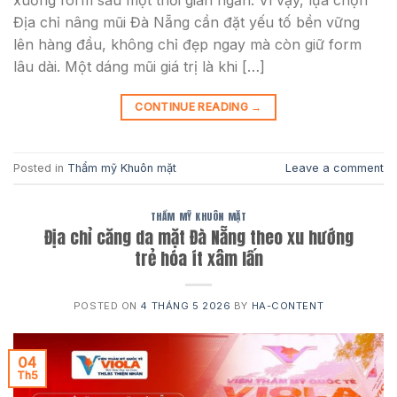
xuống form sau một thời gian ngắn. Vì vậy, lựa chọn
Địa chỉ nâng mũi Đà Nẵng cần đặt yếu tố bền vững
lên hàng đầu, không chỉ đẹp ngay mà còn giữ form
lâu dài. Một dáng mũi giá trị là khi […]
CONTINUE READING
→
Posted in
Thẩm mỹ Khuôn mặt
Leave a comment
THẨM MỸ KHUÔN MẶT
Địa chỉ căng da mặt Đà Nẵng theo xu hướng
trẻ hóa ít xâm lấn
POSTED ON
4 THÁNG 5 2026
BY
HA-CONTENT
04
Th5