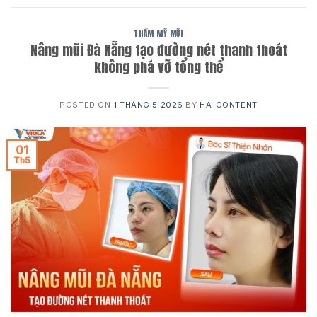
THẨM MỸ MŨI
Nâng mũi Đà Nẵng tạo đường nét thanh thoát
không phá vỡ tổng thể
POSTED ON
1 THÁNG 5 2026
BY
HA-CONTENT
01
Th5