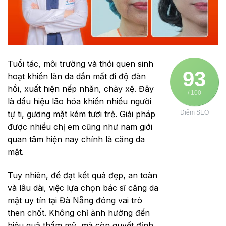
Tuổi tác, môi trường và thói quen sinh
93
hoạt khiến làn da dần mất đi độ đàn
hồi, xuất hiện nếp nhăn, chảy xệ. Đây
/ 100
là dấu hiệu lão hóa khiến nhiều người
tự ti, gương mặt kém tươi trẻ. Giải pháp
Điểm SEO
được nhiều chị em cũng như nam giới
quan tâm hiện nay chính là căng da
mặt.
Tuy nhiên, để đạt kết quả đẹp, an toàn
và lâu dài, việc lựa chọn bác sĩ căng da
mặt uy tín tại Đà Nẵng đóng vai trò
then chốt. Không chỉ ảnh hưởng đến
hiệu quả thẩm mỹ, mà còn quyết định