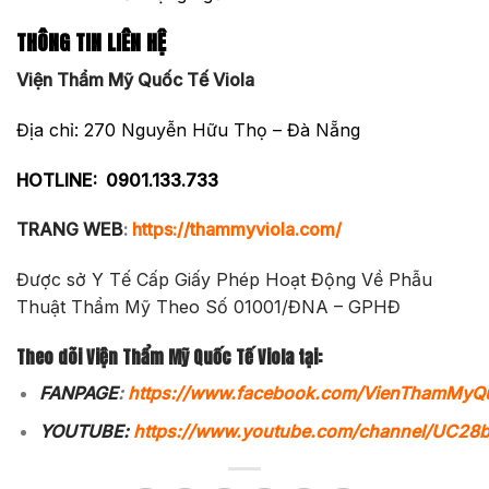
THÔNG TIN LIÊN HỆ
Viện Thẩm Mỹ Quốc Tế Viola
Địa chỉ: 270 Nguyễn Hữu Thọ – Đà Nẵng
HOTLINE:
0901.133.733
TRANG WEB
:
https://thammyviola.com/
Được sở Y Tế Cấp Giấy Phép Hoạt Động Về Phẫu
Thuật Thẩm Mỹ Theo Số 01001/ĐNA – GPHĐ
Theo dõi Viện Thẩm Mỹ Quốc Tế Viola tại:
FANPAGE
:
https://www.facebook.com/VienThamMyQ
YOUTUBE:
https://www.youtube.com/channel/UC2