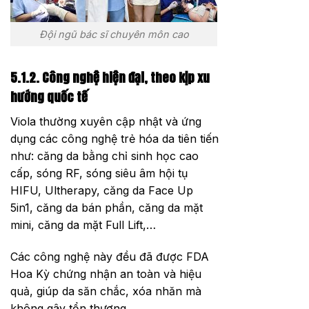
Đội ngũ bác sĩ chuyên môn cao
5.1.2. Công nghệ hiện đại, theo kịp xu
hướng quốc tế
Viola thường xuyên cập nhật và ứng
dụng các công nghệ trẻ hóa da tiên tiến
như: căng da bằng chỉ sinh học cao
cấp, sóng RF, sóng siêu âm hội tụ
HIFU, Ultherapy, căng da Face Up
5in1, căng da bán phần, căng da mặt
mini, căng da mặt Full Lift,…
Các công nghệ này đều đã được FDA
Hoa Kỳ chứng nhận an toàn và hiệu
quả, giúp da săn chắc, xóa nhăn mà
không gây tổn thương.