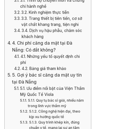
3.1. Trình độ chuyên môn và chứng
chỉ hành nghề
3.2. Kinh nghiệm thực tiễn
3.3. Trang thiết bị tiên tiến, cơ sở
vật chất khang trang, tiện nghi
3.4. Dịch vụ hậu phẫu, chăm sóc
khách hàng
4. Chi phí căng da mặt tại Đà
Nẵng: Có đắt không?
4.1. Những yếu tố quyết định chi
phí
4.2. Bảng giá tham khảo
5. Gợi ý bác sĩ căng da mặt uy tín
tại Đà Nẵng
5.1. Ưu điểm nổi bật của Viện Thẩm
Mỹ Quốc Tế Viola
5.1.1. Quy tụ bác sĩ giỏi, nhiều năm
trong lĩnh vực thẩm mỹ
5.1.2. Công nghệ hiện đại, theo
kịp xu hướng quốc tế
5.1.3. Quy trình khép kín, đúng
chuẩn y tế, mang lại sự an tâm