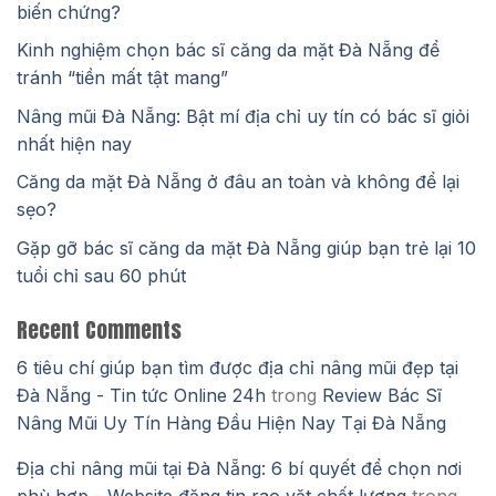
biến chứng?
Kinh nghiệm chọn bác sĩ căng da mặt Đà Nẵng để
tránh “tiền mất tật mang”
Nâng mũi Đà Nẵng: Bật mí địa chỉ uy tín có bác sĩ giỏi
nhất hiện nay
Căng da mặt Đà Nẵng ở đâu an toàn và không để lại
sẹo?
Gặp gỡ bác sĩ căng da mặt Đà Nẵng giúp bạn trẻ lại 10
tuổi chỉ sau 60 phút
Recent Comments
6 tiêu chí giúp bạn tìm được địa chỉ nâng mũi đẹp tại
Đà Nẵng - Tin tức Online 24h
trong
Review Bác Sĩ
Nâng Mũi Uy Tín Hàng Đầu Hiện Nay Tại Đà Nẵng
Địa chỉ nâng mũi tại Đà Nẵng: 6 bí quyết để chọn nơi
phù hợp - Website đăng tin rao vặt chất lượng
trong