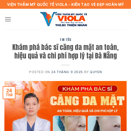
Skip
VIỆN THẨM MỸ QUỐC TẾ VIOLA - KIẾN TẠO VẺ ĐẸP HOÀN MỸ
to
content
TIN TỨC
Khám phá bác sĩ căng da mặt an toàn,
hiệu quả và chi phí hợp lý tại Đà Nẵng
POSTED ON
24 THÁNG 9 2025
BY
QUYEN
24
Th9