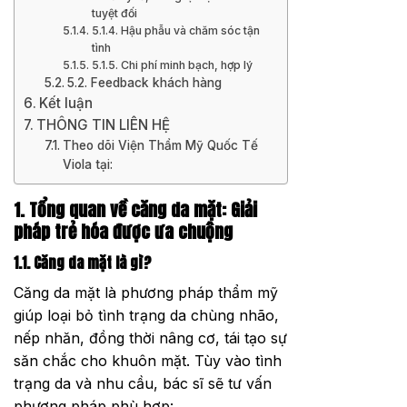
tuyệt đối
5.1.4. Hậu phẫu và chăm sóc tận
tình
5.1.5. Chi phí minh bạch, hợp lý
5.2. Feedback khách hàng
Kết luận
THÔNG TIN LIÊN HỆ
Theo dõi Viện Thẩm Mỹ Quốc Tế
Viola tại:
1. Tổng quan về căng da mặt: Giải
pháp trẻ hóa được ưa chuộng
1.1. Căng da mặt là gì?
Căng da mặt là phương pháp thẩm mỹ
giúp loại bỏ tình trạng da chùng nhão,
nếp nhăn, đồng thời nâng cơ, tái tạo sự
săn chắc cho khuôn mặt. Tùy vào tình
trạng da và nhu cầu, bác sĩ sẽ tư vấn
phương pháp phù hợp: