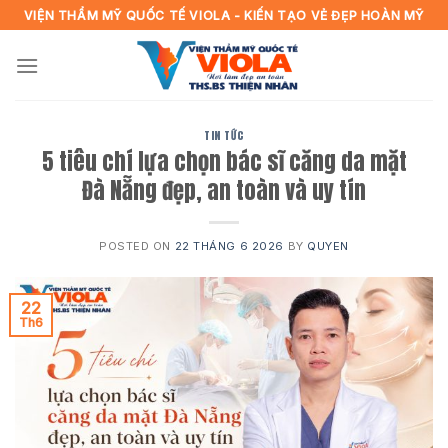
Skip
VIỆN THẨM MỸ QUỐC TẾ VIOLA - KIẾN TẠO VẺ ĐẸP HOÀN MỸ
to
content
TIN TỨC
5 tiêu chí lựa chọn bác sĩ căng da mặt
Đà Nẵng đẹp, an toàn và uy tín
POSTED ON
22 THÁNG 6 2026
BY
QUYEN
22
Th6