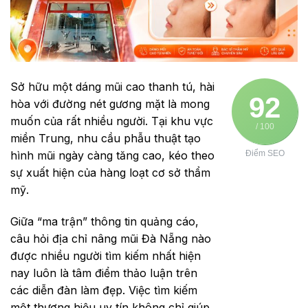
Sở hữu một dáng mũi cao thanh tú, hài
92
hòa với đường nét gương mặt là mong
muốn của rất nhiều người. Tại khu vực
/ 100
miền Trung, nhu cầu phẫu thuật tạo
hình mũi ngày càng tăng cao, kéo theo
Điểm SEO
sự xuất hiện của hàng loạt cơ sở thẩm
mỹ.
Giữa “ma trận” thông tin quảng cáo,
câu hỏi địa chỉ nâng mũi Đà Nẵng nào
được nhiều người tìm kiếm nhất hiện
nay luôn là tâm điểm thảo luận trên
các diễn đàn làm đẹp. Việc tìm kiếm
một thương hiệu uy tín không chỉ giúp