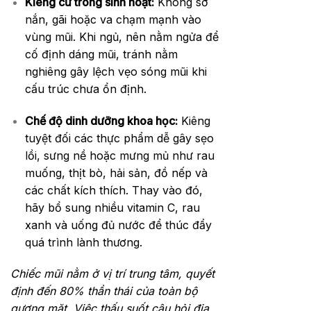
Kiêng cữ trong sinh hoạt:
Không sờ
nắn, gãi hoặc va chạm mạnh vào
vùng mũi. Khi ngủ, nên nằm ngửa để
cố định dáng mũi, tránh nằm
nghiêng gây lệch vẹo sóng mũi khi
cấu trúc chưa ổn định.
Chế độ dinh dưỡng khoa học:
Kiêng
tuyệt đối các thực phẩm dễ gây sẹo
lồi, sưng nề hoặc mưng mủ như rau
muống, thịt bò, hải sản, đồ nếp và
các chất kích thích. Thay vào đó,
hãy bổ sung nhiều vitamin C, rau
xanh và uống đủ nước để thúc đẩy
quá trình lành thương.
Chiếc mũi nằm ở vị trí trung tâm, quyết
định đến 80% thần thái của toàn bộ
gương mặt. Việc thấu suốt câu hỏi địa