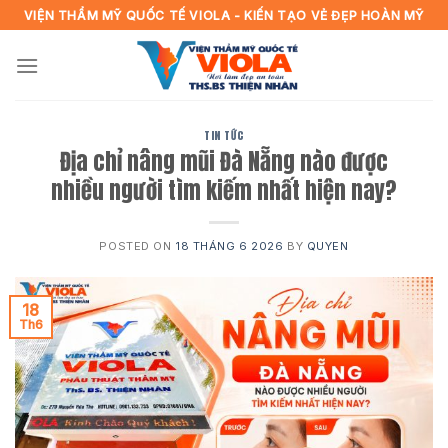
Skip
VIỆN THẨM MỸ QUỐC TẾ VIOLA - KIẾN TẠO VẺ ĐẸP HOÀN MỸ
to
content
TIN TỨC
Địa chỉ nâng mũi Đà Nẵng nào được
nhiều người tìm kiếm nhất hiện nay?
POSTED ON
18 THÁNG 6 2026
BY
QUYEN
18
Th6