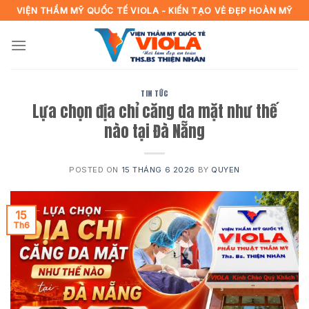
Skip
VIỆN THẨM MỸ QUỐC TẾ VIOLA - KIẾN TẠO VẺ ĐẸP HOÀN MỸ
to
content
TIN TỨC
Lựa chọn địa chỉ căng da mặt như thế
nào tại Đà Nẵng
POSTED ON
15 THÁNG 6 2026
BY
QUYEN
15
Th6