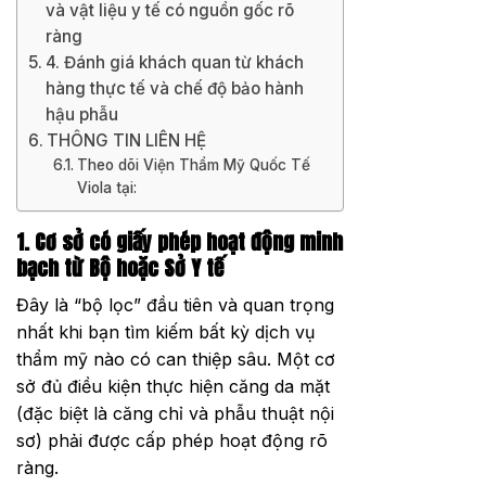
và vật liệu y tế có nguồn gốc rõ
ràng
4. Đánh giá khách quan từ khách
hàng thực tế và chế độ bảo hành
hậu phẫu
THÔNG TIN LIÊN HỆ
Theo dõi Viện Thẩm Mỹ Quốc Tế
Viola tại:
1. Cơ sở có giấy phép hoạt động minh
bạch từ Bộ hoặc Sở Y tế
Đây là “bộ lọc” đầu tiên và quan trọng
nhất khi bạn tìm kiếm bất kỳ dịch vụ
thẩm mỹ nào có can thiệp sâu. Một cơ
sở đủ điều kiện thực hiện căng da mặt
(đặc biệt là căng chỉ và phẫu thuật nội
sơ) phải được cấp phép hoạt động rõ
ràng.