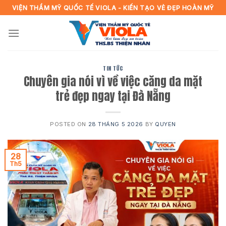
Skip
VIỆN THẨM MỸ QUỐC TẾ VIOLA - KIẾN TẠO VẺ ĐẸP HOÀN MỸ
to
content
TIN TỨC
Chuyên gia nói vì về việc căng da mặt
trẻ đẹp ngay tại Đà Nẵng
POSTED ON
28 THÁNG 5 2026
BY
QUYEN
28
Th5