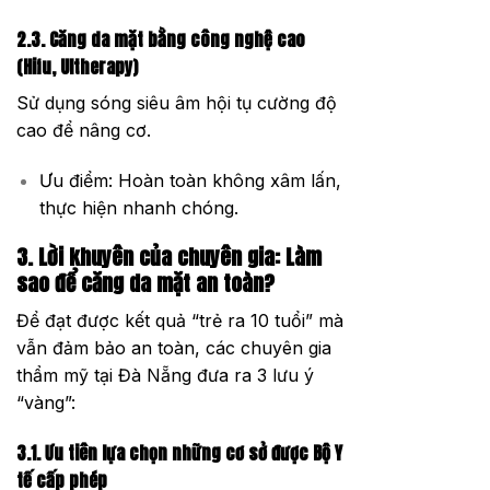
2.3. Căng da mặt bằng công nghệ cao
(Hifu, Ultherapy)
Sử dụng sóng siêu âm hội tụ cường độ
cao để nâng cơ.
Ưu điểm: Hoàn toàn không xâm lấn,
thực hiện nhanh chóng.
3. Lời khuyên của chuyên gia: Làm
sao để căng da mặt an toàn?
Để đạt được kết quả “trẻ ra 10 tuổi” mà
vẫn đảm bảo an toàn, các chuyên gia
thẩm mỹ tại Đà Nẵng đưa ra 3 lưu ý
“vàng”:
3.1. Ưu tiên lựa chọn những cơ sở được Bộ Y
tế cấp phép