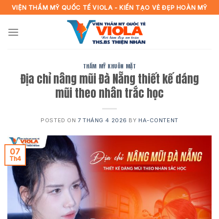
Skip
VIỆN THẨM MỸ QUỐC TẾ VIOLA - KIẾN TẠO VẺ ĐẸP HOÀN MỸ
to
content
THẨM MỸ KHUÔN MẶT
Địa chỉ nâng mũi Đà Nẵng thiết kế dáng
mũi theo nhân trắc học
POSTED ON
7 THÁNG 4 2026
BY
HA-CONTENT
07
Th4