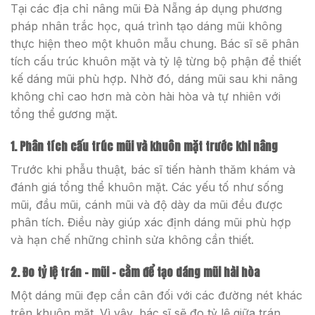
Tại các địa chỉ nâng mũi Đà Nẵng áp dụng phương
pháp nhân trắc học, quá trình tạo dáng mũi không
thực hiện theo một khuôn mẫu chung. Bác sĩ sẽ phân
tích cấu trúc khuôn mặt và tỷ lệ từng bộ phận để thiết
kế dáng mũi phù hợp. Nhờ đó, dáng mũi sau khi nâng
không chỉ cao hơn mà còn hài hòa và tự nhiên với
tổng thể gương mặt.
1. Phân tích cấu trúc mũi và khuôn mặt trước khi nâng
Trước khi phẫu thuật, bác sĩ tiến hành thăm khám và
đánh giá tổng thể khuôn mặt. Các yếu tố như sống
mũi, đầu mũi, cánh mũi và độ dày da mũi đều được
phân tích. Điều này giúp xác định dáng mũi phù hợp
và hạn chế những chỉnh sửa không cần thiết.
2. Đo tỷ lệ trán – mũi – cằm để tạo dáng mũi hài hòa
Một dáng mũi đẹp cần cân đối với các đường nét khác
trên khuôn mặt. Vì vậy, bác sĩ sẽ đo tỷ lệ giữa trán,