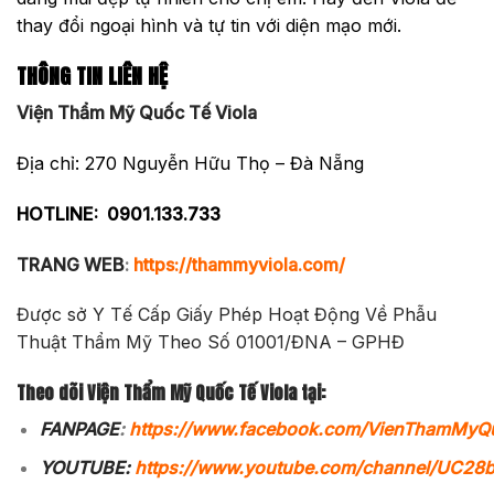
thay đổi ngoại hình và tự tin với diện mạo mới.
THÔNG TIN LIÊN HỆ
Viện Thẩm Mỹ Quốc Tế Viola
Địa chỉ: 270 Nguyễn Hữu Thọ – Đà Nẵng
HOTLINE:
0901.133.733
TRANG WEB
:
https://thammyviola.com/
Được sở Y Tế Cấp Giấy Phép Hoạt Động Về Phẫu
Thuật Thẩm Mỹ Theo Số 01001/ĐNA – GPHĐ
Theo dõi Viện Thẩm Mỹ Quốc Tế Viola tại:
FANPAGE
:
https://www.facebook.com/VienThamMyQ
YOUTUBE:
https://www.youtube.com/channel/UC2