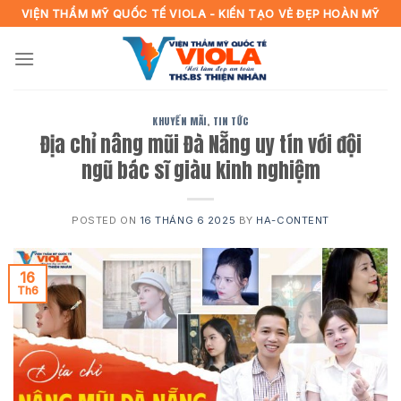
Skip
VIỆN THẨM MỸ QUỐC TẾ VIOLA - KIẾN TẠO VẺ ĐẸP HOÀN MỸ
to
content
KHUYẾN MÃI
,
TIN TỨC
Địa chỉ nâng mũi Đà Nẵng uy tín với đội
ngũ bác sĩ giàu kinh nghiệm
POSTED ON
16 THÁNG 6 2025
BY
HA-CONTENT
16
Th6