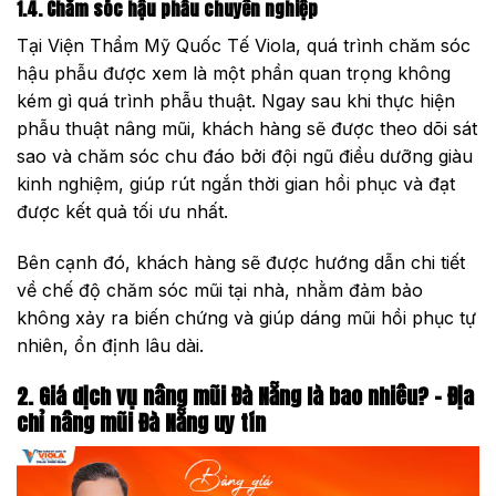
1.4. Chăm sóc hậu phẫu chuyên nghiệp
Tại Viện Thẩm Mỹ Quốc Tế Viola, quá trình chăm sóc
hậu phẫu được xem là một phần quan trọng không
kém gì quá trình phẫu thuật. Ngay sau khi thực hiện
phẫu thuật nâng mũi, khách hàng sẽ được theo dõi sát
sao và chăm sóc chu đáo bởi đội ngũ điều dưỡng giàu
kinh nghiệm, giúp rút ngắn thời gian hồi phục và đạt
được kết quả tối ưu nhất.
Bên cạnh đó, khách hàng sẽ được hướng dẫn chi tiết
về chế độ chăm sóc mũi tại nhà, nhằm đảm bảo
không xảy ra biến chứng và giúp dáng mũi hồi phục tự
nhiên, ổn định lâu dài.
2. Giá dịch vụ nâng mũi Đà Nẵng là bao nhiêu? – Địa
chỉ nâng mũi Đà Nẵng uy tín