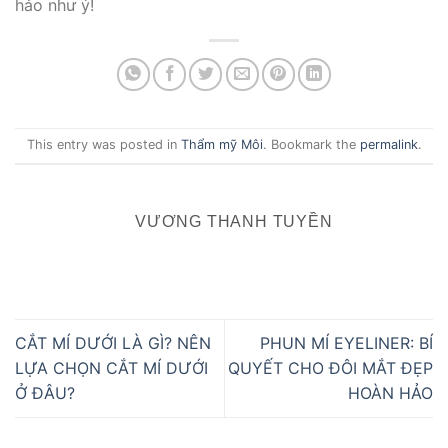
hảo như ý!
This entry was posted in
Thẩm mỹ Môi
. Bookmark the
permalink
.
VƯƠNG THANH TUYỀN
CẮT MÍ DƯỚI LÀ GÌ? NÊN
PHUN MÍ EYELINER: BÍ
LỰA CHỌN CẮT MÍ DƯỚI
QUYẾT CHO ĐÔI MẮT ĐẸP
Ở ĐÂU?
HOÀN HẢO