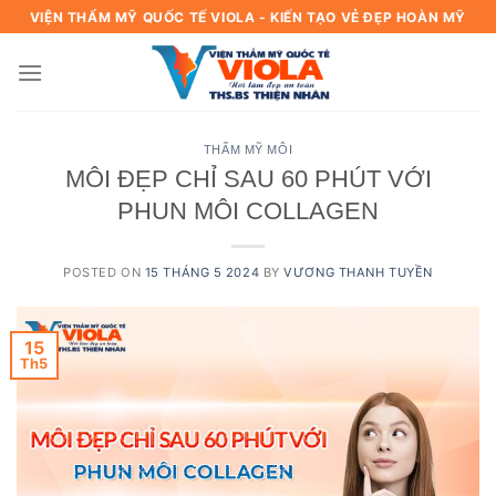
Skip
VIỆN THẨM MỸ QUỐC TẾ VIOLA - KIẾN TẠO VẺ ĐẸP HOÀN MỸ
to
content
THẨM MỸ MÔI
MÔI ĐẸP CHỈ SAU 60 PHÚT VỚI
PHUN MÔI COLLAGEN
POSTED ON
15 THÁNG 5 2024
BY
VƯƠNG THANH TUYỀN
15
Th5