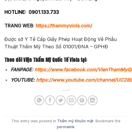
HOTLINE:
0901.133.733
TRANG WEB
:
https://thammyviola.com/
Được sở Y Tế Cấp Giấy Phép Hoạt Động Về Phẫu
Thuật Thẩm Mỹ Theo Số 01001/ĐNA – GPHĐ
Theo dõi Viện Thẩm Mỹ Quốc Tế Viola tại:
FANPAGE
:
https://www.facebook.com/VienThamMyQ
YOUTUBE:
https://www.youtube.com/channel/UC2
This entry was posted in
Thẩm mỹ Khuôn mặt
. Bookmark the
permalink
.