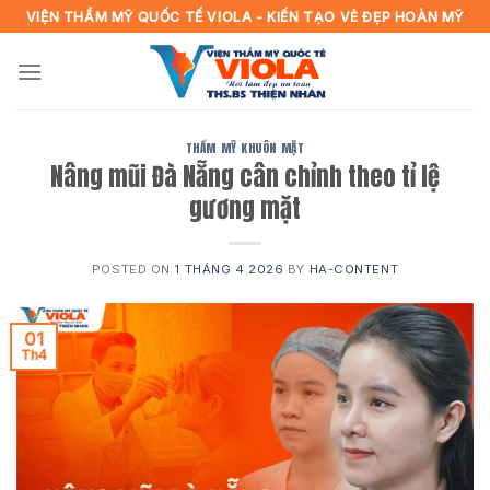
Skip
VIỆN THẨM MỸ QUỐC TẾ VIOLA - KIẾN TẠO VẺ ĐẸP HOÀN MỸ
to
content
THẨM MỸ KHUÔN MẶT
Nâng mũi Đà Nẵng cân chỉnh theo tỉ lệ
gương mặt
POSTED ON
1 THÁNG 4 2026
BY
HA-CONTENT
01
Th4