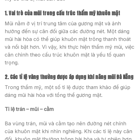
1. Vai trò của mũi trong cấu trúc thẩm mỹ khuôn mặt
Mũi nằm ở vị trí trung tâm của gương mặt và ảnh
hưởng đến sự cân đối giữa các đường nét. Một dáng
mũi hài hòa có thể giúp khuôn mặt trông thanh thoát
và nổi bật hơn. Vì vậy, khi thực hiện thẩm mỹ mũi, việc
cân chỉnh theo cấu trúc khuôn mặt là yếu tố quan
trọng.
2. Các tỉ lệ vàng thường được áp dụng khi nâng mũi Đà Nẵng
Trong thẩm mỹ, một số tỉ lệ được tham khảo để giúp
dáng mũi hài hòa với tổng thể gương mặt.
Tỉ lệ trán – mũi – cằm
Ba vùng trán, mũi và cằm tạo nên đường nét chính
của khuôn mặt khi nhìn nghiêng. Khi các tỉ lệ này cân
đối, khuôn mặt thường trông hài hòa và tự nhiên hơn.