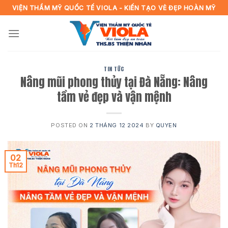
Skip
VIỆN THẨM MỸ QUỐC TẾ VIOLA - KIẾN TẠO VẺ ĐẸP HOÀN MỸ
to
content
TIN TỨC
Nâng mũi phong thủy tại Đà Nẵng: Nâng
tầm vẻ đẹp và vận mệnh
POSTED ON
2 THÁNG 12 2024
BY
QUYEN
02
Th12