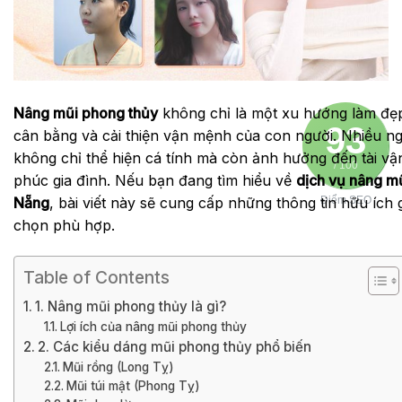
Nâng mũi phong thủy
không chỉ là một xu hướng làm đẹp
93
cân bằng và cải thiện vận mệnh của con người. Nhiều ngư
không chỉ thể hiện cá tính mà còn ảnh hưởng đến tài vậ
/ 100
phúc gia đình. Nếu bạn đang tìm hiểu về
dịch vụ nâng mũ
Nẵng
, bài viết này sẽ cung cấp những thông tin hữu ích 
Điểm SEO
chọn phù hợp.
Table of Contents
1. Nâng mũi phong thủy là gì?
Lợi ích của nâng mũi phong thủy
2. Các kiểu dáng mũi phong thủy phổ biến
Mũi rồng (Long Tỵ)
Mũi túi mật (Phong Tỵ)