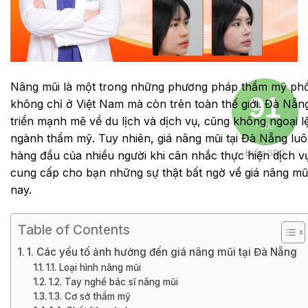
Nâng mũi là một trong những phương pháp thẩm mỹ phổ 
91
không chỉ ở Việt Nam mà còn trên toàn thế giới. Đà Nẵn
triển mạnh mẽ về du lịch và dịch vụ, cũng không ngoại l
/ 100
ngành thẩm mỹ. Tuy nhiên, giá nâng mũi tại Đà Nẵng luô
hàng đầu của nhiều người khi cân nhắc thực hiện dịch vụ 
Điểm SEO
cung cấp cho bạn những sự thật bất ngờ về giá nâng mũi
nay.
Table of Contents
1. Các yếu tố ảnh hưởng đến giá nâng mũi tại Đà Nẵng
1.1. Loại hình nâng mũi
1.2. Tay nghề bác sĩ nâng mũi
1.3. Cơ sở thẩm mỹ