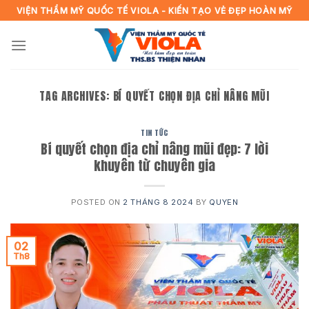
Skip
VIỆN THẨM MỸ QUỐC TẾ VIOLA - KIẾN TẠO VẺ ĐẸP HOÀN MỸ
to
content
TAG ARCHIVES:
BÍ QUYẾT CHỌN ĐỊA CHỈ NÂNG MŨI
TIN TỨC
Bí quyết chọn địa chỉ nâng mũi đẹp: 7 lời
khuyên từ chuyên gia
POSTED ON
2 THÁNG 8 2024
BY
QUYEN
02
Th8