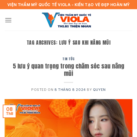
Skip
VIỆN THẨM MỸ QUỐC TẾ VIOLA - KIẾN TẠO VẺ ĐẸP HOÀN MỸ
to
content
TAG ARCHIVES:
LƯU Ý SAU KHI NÂNG MŨI
TIN TỨC
5 lưu ý quan trọng trong chăm sóc sau nâng
mũi
POSTED ON
8 THÁNG 8 2024
BY
QUYEN
08
Th8