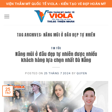
Skip
VIỆN THẨM MỸ QUỐC TẾ VIOLA - KIẾN TẠO VẺ ĐẸP HOÀN MỸ
to
content
TAG ARCHIVES:
NÂNG MŨI Ở ĐÂU ĐẸP TỰ NHIÊN
TIN TỨC
Nâng mũi ở đâu đẹp tự nhiên được nhiều
khách hàng lựa chọn nhất Đà Nẵng
POSTED ON
25 THÁNG 7 2024
BY
QUYEN
25
Th7