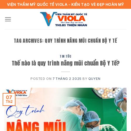
Skip
VIỆN THẨM MỸ QUỐC TẾ VIOLA - KIẾN TẠO VẺ ĐẸP HOÀN MỸ
to
content
TAG ARCHIVES:
QUY TRÌNH NÂNG MŨI CHUẨN BỘ Y TẾ
TIN TỨC
Thế nào là quy trình nâng mũi chuẩn Bộ Y Tế?
POSTED ON
7 THÁNG 2 2025
BY
QUYEN
07
Th2