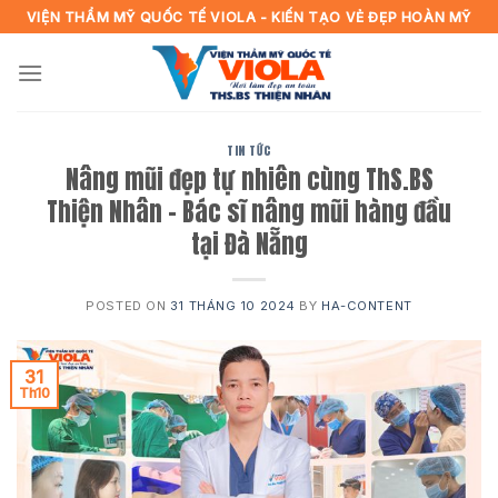
Skip
VIỆN THẨM MỸ QUỐC TẾ VIOLA - KIẾN TẠO VẺ ĐẸP HOÀN MỸ
to
content
TIN TỨC
Nâng mũi đẹp tự nhiên cùng ThS.BS
Thiện Nhân – Bác sĩ nâng mũi hàng đầu
tại Đà Nẵng
POSTED ON
31 THÁNG 10 2024
BY
HA-CONTENT
31
Th10