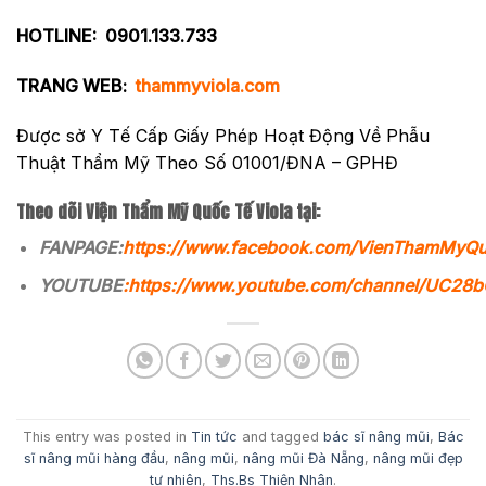
HOTLINE:
0901.133.733
TRANG WEB:
thammyviola.com
Được sở Y Tế Cấp Giấy Phép Hoạt Động Về Phẫu
Thuật Thẩm Mỹ Theo Số 01001/ĐNA – GPHĐ
Theo dõi Viện Thẩm Mỹ Quốc Tế Viola tại:
FANPAGE:
https://www.facebook.com/VienThamMyQ
YOUTUBE
:
https://www.youtube.com/channel/UC2
This entry was posted in
Tin tức
and tagged
bác sĩ nâng mũi
,
Bác
sĩ nâng mũi hàng đầu
,
nâng mũi
,
nâng mũi Đà Nẵng
,
nâng mũi đẹp
tự nhiên
,
Ths.Bs Thiện Nhân
.