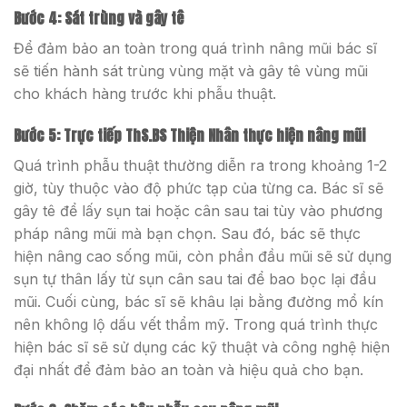
Bước 4: Sát trùng và gây tê
Để đảm bảo an toàn trong quá trình nâng mũi bác sĩ
sẽ tiến hành sát trùng vùng mặt và gây tê vùng mũi
cho khách hàng trước khi phẫu thuật.
Bước 5: Trực tiếp ThS.BS Thiện Nhân thực hiện nâng mũi
Quá trình phẫu thuật thường diễn ra trong khoảng 1-2
giờ, tùy thuộc vào độ phức tạp của từng ca. Bác sĩ sẽ
gây tê để lấy sụn tai hoặc cân sau tai tùy vào phương
pháp nâng mũi mà bạn chọn. Sau đó, bác sẽ thực
hiện nâng cao sống mũi, còn phần đầu mũi sẽ sử dụng
sụn tự thân lấy từ sụn cân sau tai để bao bọc lại đầu
mũi. Cuối cùng, bác sĩ sẽ khâu lại bằng đường mổ kín
nên không lộ dấu vết thẩm mỹ. Trong quá trình thực
hiện bác sĩ sẽ sử dụng các kỹ thuật và công nghệ hiện
đại nhất để đảm bảo an toàn và hiệu quả cho bạn.