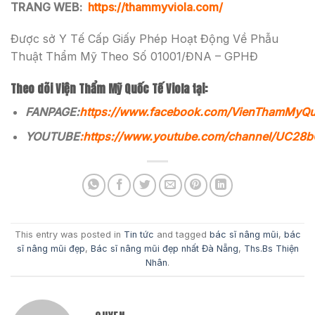
TRANG WEB:
https://thammyviola.com/
Được sở Y Tế Cấp Giấy Phép Hoạt Động Về Phẫu
Thuật Thẩm Mỹ Theo Số 01001/ĐNA – GPHĐ
Theo dõi Viện Thẩm Mỹ Quốc Tế Viola tại:
FANPAGE:
https://www.facebook.com/VienThamMyQ
YOUTUBE
:
https://www.youtube.com/channel/UC2
This entry was posted in
Tin tức
and tagged
bác sĩ nâng mũi
,
bác
sĩ nâng mũi đẹp
,
Bác sĩ nâng mũi đẹp nhất Đà Nẵng
,
Ths.Bs Thiện
Nhân
.