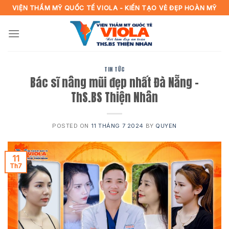
Skip
VIỆN THẨM MỸ QUỐC TẾ VIOLA - KIẾN TẠO VẺ ĐẸP HOÀN MỸ
to
content
TIN TỨC
Bác sĩ nâng mũi đẹp nhất Đà Nẵng –
ThS.BS Thiện Nhân
POSTED ON
11 THÁNG 7 2024
BY
QUYEN
11
Th7