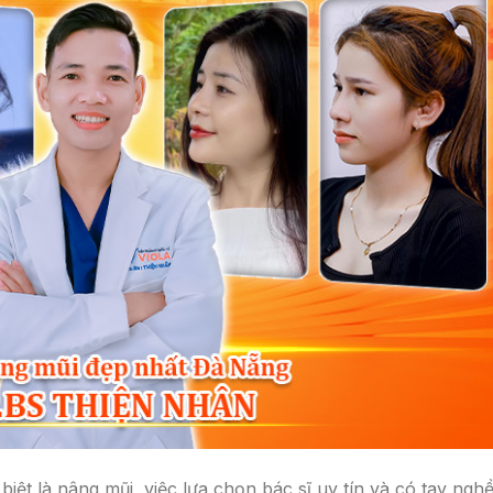
iệt là nâng mũi, việc lựa chọn bác sĩ uy tín và có tay ngh