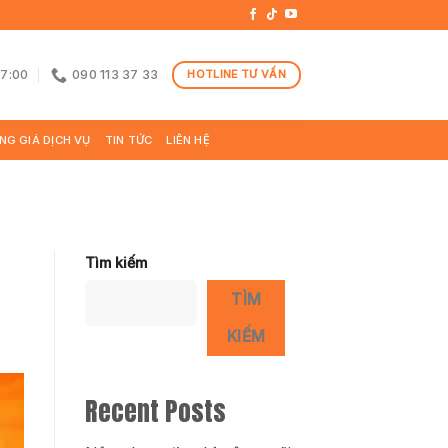
17:00
090 113 37 33
HOTLINE TƯ VẤN
NG GIÁ DỊCH VỤ
TIN TỨC
LIÊN HỆ
Tìm kiếm
TÌM
KIẾM
Recent Posts