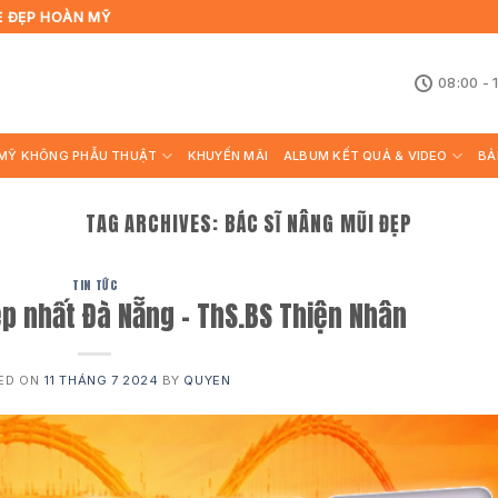
Ẻ ĐẸP HOÀN MỸ
08:00 - 
MỸ KHÔNG PHẪU THUẬT
KHUYẾN MÃI
ALBUM KẾT QUẢ & VIDEO
BẢ
TAG ARCHIVES:
BÁC SĨ NÂNG MŨI ĐẸP
TIN TỨC
p nhất Đà Nẵng – ThS.BS Thiện Nhân
ED ON
11 THÁNG 7 2024
BY
QUYEN