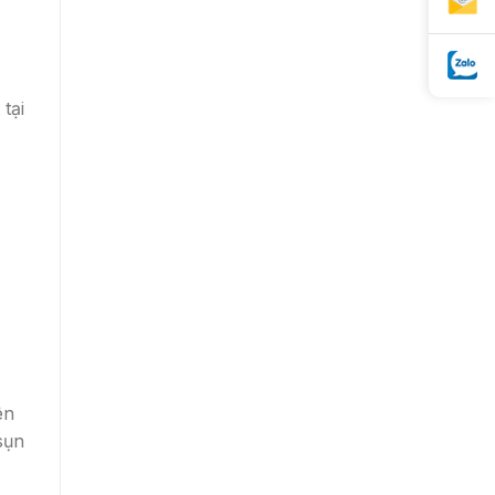
tại
ên
sụn