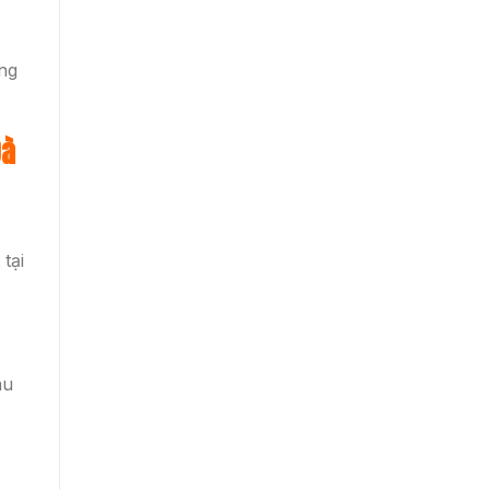
âng
Đà
tại
âu