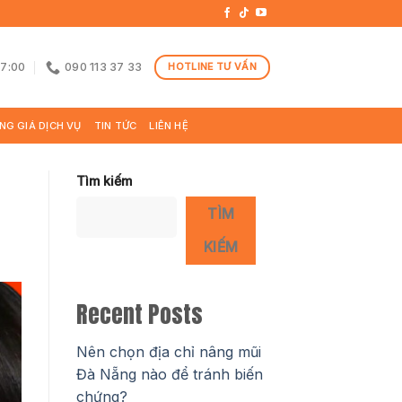
17:00
090 113 37 33
HOTLINE TƯ VẤN
NG GIÁ DỊCH VỤ
TIN TỨC
LIÊN HỆ
Tìm kiếm
TÌM
KIẾM
Recent Posts
Nên chọn địa chỉ nâng mũi
Đà Nẵng nào để tránh biến
chứng?