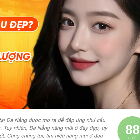
i tại Đà Nẵng được mở ra để đáp ứng như cầu
88
. Tuy nhiên, Đà Nẵng nâng mũi ở đây đẹp, uy
iết. Cùng chúng tôi, tìm hiểu nâng mũi ở đâu
/ 100