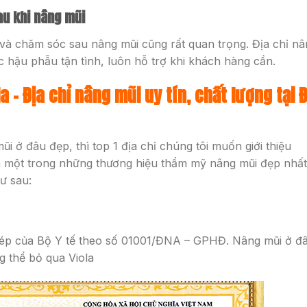
au khi nâng mũi
 và chăm sóc sau nâng mũi cũng rất quan trọng. Địa chỉ n
 hậu phẫu tận tình, luôn hỗ trợ khi khách hàng cần.
 – Địa chỉ nâng mũi uy tín, chất lượng tại 
ở đâu đẹp, thì top 1 địa chỉ chúng tôi muốn giới thiệu
 một trong những thương hiệu thẩm mỹ nâng mũi đẹp nhất 
ư sau:
hép của Bộ Y tế theo số 01001/ĐNA – GPHĐ. Nâng mũi ở đ
g thể bỏ qua Viola