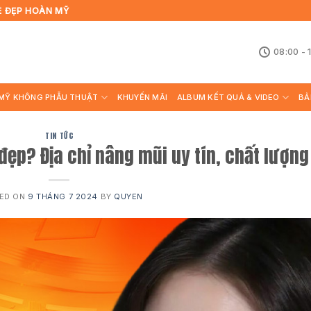
Ẻ ĐẸP HOÀN MỸ
08:00 - 
MỸ KHÔNG PHẪU THUẬT
KHUYẾN MÃI
ALBUM KẾT QUẢ & VIDEO
BẢ
TIN TỨC
ẹp? Địa chỉ nâng mũi uy tín, chất lượng
ED ON
9 THÁNG 7 2024
BY
QUYEN