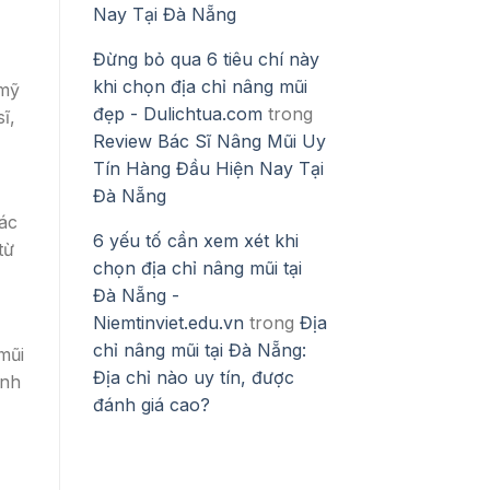
Nay Tại Đà Nẵng
Đừng bỏ qua 6 tiêu chí này
khi chọn địa chỉ nâng mũi
 mỹ
đẹp - Dulichtua.com
trong
ĩ,
Review Bác Sĩ Nâng Mũi Uy
Tín Hàng Đầu Hiện Nay Tại
Đà Nẵng
ác
6 yếu tố cần xem xét khi
từ
chọn địa chỉ nâng mũi tại
Đà Nẵng -
Niemtinviet.edu.vn
trong
Địa
chỉ nâng mũi tại Đà Nẵng:
mũi
Địa chỉ nào uy tín, được
ính
đánh giá cao?