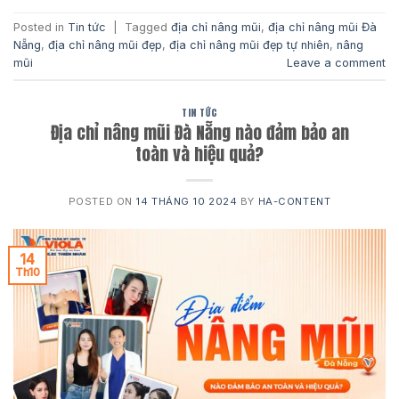
Posted in
Tin tức
|
Tagged
địa chỉ nâng mũi
,
địa chỉ nâng mũi Đà
Nẵng
,
địa chỉ nâng mũi đẹp
,
địa chỉ nâng mũi đẹp tự nhiên
,
nâng
mũi
Leave a comment
TIN TỨC
Địa chỉ nâng mũi Đà Nẵng nào đảm bảo an
toàn và hiệu quả?
POSTED ON
14 THÁNG 10 2024
BY
HA-CONTENT
14
Th10