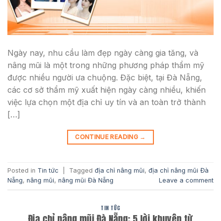
Ngày nay, nhu cầu làm đẹp ngày càng gia tăng, và
nâng mũi là một trong những phương pháp thẩm mỹ
được nhiều người ưa chuộng. Đặc biệt, tại Đà Nẵng,
các cơ sở thẩm mỹ xuất hiện ngày càng nhiều, khiến
việc lựa chọn một địa chỉ uy tín và an toàn trở thành
[…]
CONTINUE READING
→
Posted in
Tin tức
|
Tagged
địa chỉ nâng mũi
,
địa chỉ nâng mũi Đà
Nẵng
,
nâng mũi
,
nâng mũi Đà Nẵng
Leave a comment
TIN TỨC
Địa chỉ nâng mũi Đà Nẵng: 5 lời khuyên từ