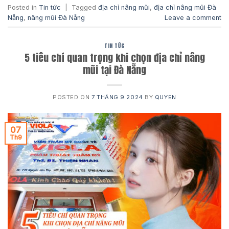
Posted in
Tin tức
|
Tagged
địa chỉ nâng mũi
,
địa chỉ nâng mũi Đà
Nẵng
,
nâng mũi Đà Nẵng
Leave a comment
TIN TỨC
5 tiêu chí quan trọng khi chọn địa chỉ nâng
mũi tại Đà Nẵng
POSTED ON
7 THÁNG 9 2024
BY
QUYEN
07
Th9