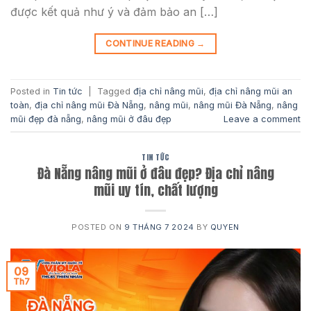
được kết quả như ý và đảm bảo an […]
CONTINUE READING
→
Posted in
Tin tức
|
Tagged
địa chỉ nâng mũi
,
địa chỉ nâng mũi an
toàn
,
địa chỉ nâng mũi Đà Nẵng
,
nâng mũi
,
nâng mũi Đà Nẵng
,
nâng
mũi đẹp đà nẵng
,
nâng mũi ở đâu đẹp
Leave a comment
TIN TỨC
Đà Nẵng nâng mũi ở đâu đẹp? Địa chỉ nâng
mũi uy tín, chất lượng
POSTED ON
9 THÁNG 7 2024
BY
QUYEN
09
Th7