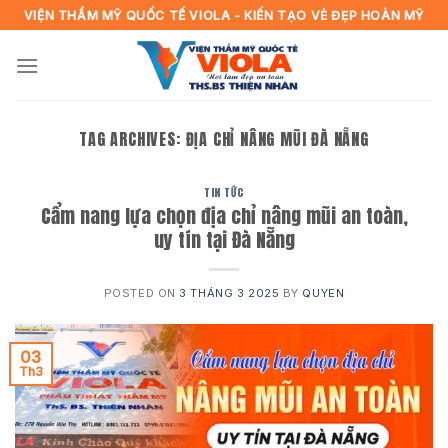
Skip
VIỆN THẨM MỸ QUỐC TẾ VIOLA - KIẾN TẠO VẺ ĐẸP HOÀN MỸ
to
content
TAG ARCHIVES:
ĐỊA CHỈ NÂNG MŨI ĐÀ NẴNG
TIN TỨC
Cẩm nang lựa chọn địa chỉ nâng mũi an toàn,
uy tín tại Đà Nẵng
POSTED ON
3 THÁNG 3 2025
BY
QUYEN
03
Th3