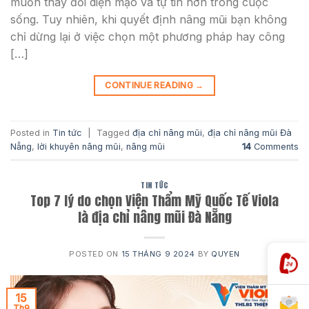
muốn thay đổi diện mạo và tự tin hơn trong cuộc
sống. Tuy nhiên, khi quyết định nâng mũi bạn không
chỉ dừng lại ở việc chọn một phương pháp hay công
[…]
CONTINUE READING
→
Posted in
Tin tức
|
Tagged
địa chỉ nâng mũi
,
địa chỉ nâng mũi Đà
Nẵng
,
lời khuyên nâng mũi
,
nâng mũi
14
Comments
TIN TỨC
Top 7 lý do chọn Viện Thẩm Mỹ Quốc Tế Viola
là địa chỉ nâng mũi Đà Nẵng
POSTED ON
15 THÁNG 9 2024
BY
QUYEN
15
Th9