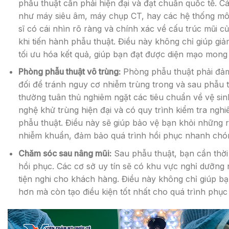
phẫu thuật cần phải hiện đại và đạt chuẩn quốc tế. Cá
như máy siêu âm, máy chụp CT, hay các hệ thống mô
sĩ có cái nhìn rõ ràng và chính xác về cấu trúc mũi 
khi tiến hành phẫu thuật. Điều này không chỉ giúp giả
tối ưu hóa kết quả, giúp bạn đạt được diện mạo mon
Phòng phẫu thuật vô trùng:
Phòng phẫu thuật phải đảm
đối để tránh nguy cơ nhiễm trùng trong và sau phẫu t
thường tuân thủ nghiêm ngặt các tiêu chuẩn về vệ si
nghệ khử trùng hiện đại và có quy trình kiểm tra nghi
phẫu thuật. Điều này sẽ giúp bảo vệ bạn khỏi những r
nhiễm khuẩn, đảm bảo quá trình hồi phục nhanh chón
Chăm sóc sau nâng mũi:
Sau phẫu thuật, bạn cần thời 
hồi phục. Các cơ sở uy tín sẽ có khu vực nghỉ dưỡng ri
tiện nghi cho khách hàng. Điều này không chỉ giúp b
hơn mà còn tạo điều kiện tốt nhất cho quá trình phục