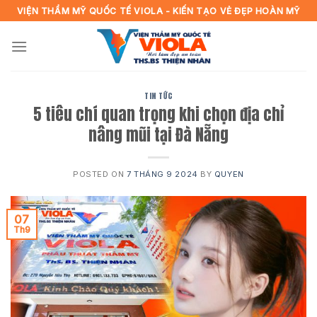
Skip
VIỆN THẨM MỸ QUỐC TẾ VIOLA - KIẾN TẠO VẺ ĐẸP HOÀN MỸ
to
content
TIN TỨC
5 tiêu chí quan trọng khi chọn địa chỉ
nâng mũi tại Đà Nẵng
POSTED ON
7 THÁNG 9 2024
BY
QUYEN
07
Th9