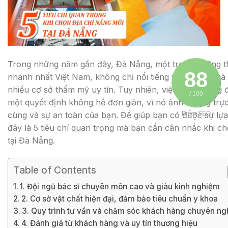
Trong những năm gần đây, Đà Nẵng, một trong những th
88
nhanh nhất Việt Nam, không chỉ nổi tiếng với du lịch mà
nhiều cơ sở thẩm mỹ uy tín. Tuy nhiên, việc chọn đúng đ
/ 100
một quyết định không hề đơn giản, vì nó ảnh hưởng trực
cùng và sự an toàn của bạn. Để giúp bạn có được sự lự
Điểm SEO
đây là 5 tiêu chí quan trọng mà bạn cần cân nhắc khi ch
tại Đà Nẵng.
Table of Contents
1. Đội ngũ bác sĩ chuyên môn cao và giàu kinh nghiệm
2. Cơ sở vật chất hiện đại, đảm bảo tiêu chuẩn y khoa
3. Quy trình tư vấn và chăm sóc khách hàng chuyên ng
4. Đánh giá từ khách hàng và uy tín thương hiệu