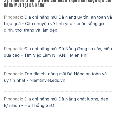
22 THOUGHTS ON “
5 TIÊU CHÍ QUAN TRỌNG KHI CHỌN ĐỊA CHỈ
NÂNG MŨI TẠI ĐÀ NẴNG
”
Pingback:
Địa chỉ nâng mũi Đà Nẵng uy tín, an toàn và
hiệu quả - Câu chuyện về tình yêu - cuộc sống gia
đình, thời trang và làm đẹp
Pingback:
Địa chỉ nâng mũi Đà Nẵng đáng tin cậy, hiệu
quả cao - Tìm Việc Làm NHANH Miễn Phí
Pingback:
Top địa chỉ nâng mũi Đà Nẵng an toàn và
uy tín nhất - Niemtinviet.edu.vn
Pingback:
Địa chỉ nâng mũi Đà Nẵng chất lượng, đẹp
tự nhiên - Hệ Thống SEO