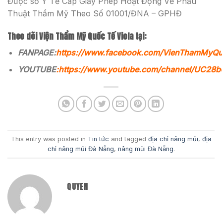
Được sở Y Tế Cấp Giấy Phép Hoạt Động Về Phẫu
Thuật Thẩm Mỹ Theo Số 01001/ĐNA – GPHĐ
Theo dõi Viện Thẩm Mỹ Quốc Tế Viola tại:
FANPAGE:
https://www.facebook.com/VienThamMyQ
YOUTUBE
:
https://www.youtube.com/channel/UC2
This entry was posted in
Tin tức
and tagged
địa chỉ nâng mũi
,
địa
chỉ nâng mũi Đà Nẵng
,
nâng mũi Đà Nẵng
.
QUYEN