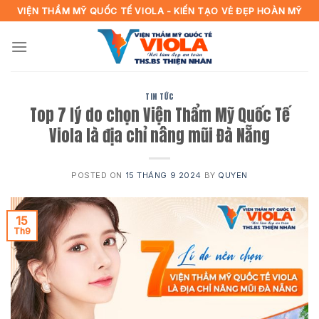
Skip
VIỆN THẨM MỸ QUỐC TẾ VIOLA - KIẾN TẠO VẺ ĐẸP HOÀN MỸ
to
content
TIN TỨC
Top 7 lý do chọn Viện Thẩm Mỹ Quốc Tế
Viola là địa chỉ nâng mũi Đà Nẵng
POSTED ON
15 THÁNG 9 2024
BY
QUYEN
15
Th9