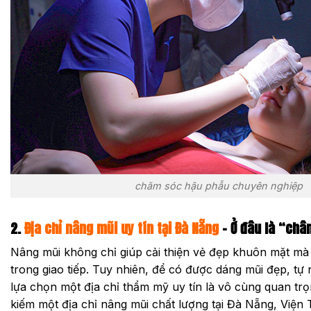
chăm sóc hậu phẫu chuyên nghiệp
2.
Địa chỉ nâng mũi uy tín tại Đà Nẵng
– Ở đâu là “châ
Nâng mũi không chỉ giúp cải thiện vẻ đẹp khuôn mặt mà 
trong giao tiếp. Tuy nhiên, để có được dáng mũi đẹp, tự 
lựa chọn một địa chỉ thẩm mỹ uy tín là vô cùng quan tr
kiếm một địa chỉ nâng mũi chất lượng tại Đà Nẵng, Việ