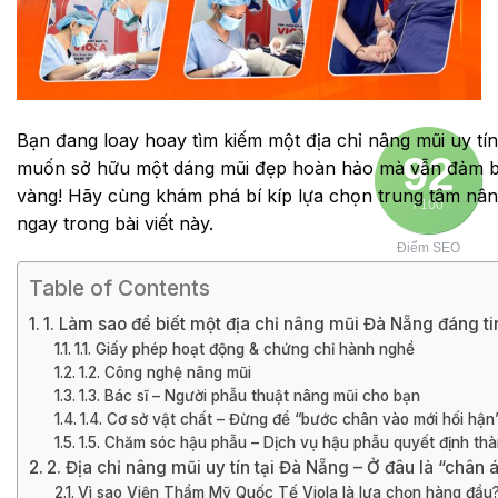
Bạn đang loay hoay tìm kiếm một địa chỉ nâng mũi uy tí
92
muốn sở hữu một dáng mũi đẹp hoàn hảo mà vẫn đảm b
vàng! Hãy cùng khám phá bí kíp lựa chọn trung tâm nâ
/ 100
ngay trong bài viết này.
Điểm SEO
Table of Contents
1. Làm sao để biết một địa chỉ nâng mũi Đà Nẵng đáng ti
1.1. Giấy phép hoạt động & chứng chỉ hành nghề
1.2. Công nghệ nâng mũi
1.3. Bác sĩ – Người phẫu thuật nâng mũi cho bạn
1.4. Cơ sở vật chất – Đừng để “bước chân vào mới hối hận
1.5. Chăm sóc hậu phẫu – Dịch vụ hậu phẫu quyết định th
2. Địa chỉ nâng mũi uy tín tại Đà Nẵng – Ở đâu là “chân á
Vì sao Viện Thẩm Mỹ Quốc Tế Viola là lựa chọn hàng đầu