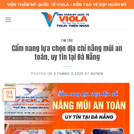
Skip
VIỆN THẨM MỸ QUỐC TẾ VIOLA - KIẾN TẠO VẺ ĐẸP HOÀN MỸ
to
content
TIN TỨC
Cẩm nang lựa chọn địa chỉ nâng mũi an
toàn, uy tín tại Đà Nẵng
POSTED ON
3 THÁNG 3 2025
BY
QUYEN
03
Th3