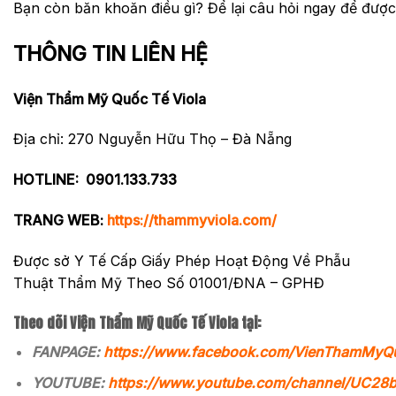
Bạn còn băn khoăn điều gì? Để lại câu hỏi ngay để được t
THÔNG TIN LIÊN HỆ
Viện Thẩm Mỹ Quốc Tế Viola
Địa chỉ: 270 Nguyễn Hữu Thọ – Đà Nẵng
HOTLINE:
0901.133.733
TRANG WEB:
https://thammyviola.com/
Được sở Y Tế Cấp Giấy Phép Hoạt Động Về Phẫu
Thuật Thẩm Mỹ Theo Số 01001/ĐNA – GPHĐ
Theo dõi Viện Thẩm Mỹ Quốc Tế Viola tại:
FANPAGE:
https://www.facebook.com/VienThamMyQ
YOUTUBE:
https://www.youtube.com/channel/UC2