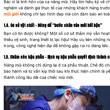
Bác sĩ là linh hồn của ca nâng mũi. Hãy tìm hiểu kỹ về 
nghiệm và đánh giá thực tế của những khách hàng trướ
mũi
giỏi
không chỉ tạo hình đẹp mà còn đảm bảo an toàn
1.4. Cơ sở vật chất – Đừng để “bước chân vào mới hối hận”
Bạn có tin được không? Một số cơ sở thẩm mỹ vẫn hoạt 
thiếu vệ sinh, trang thiết bị lạc hậu! Hãy ưu tiên những
trùng, công nghệ hiện đại để không gặp rủi ro đáng tiếc.
1.5. Chăm sóc hậu phẫu – Dịch vụ hậu phẫu quyết định thành 
Nâng mũi không chỉ dừng lại ở ca phẫu thuật. Chế độ c
bảo hành và tư vấn kịp thời sau khi thực hiện chính là y
thành công lâu dài của chiếc mũi mới.