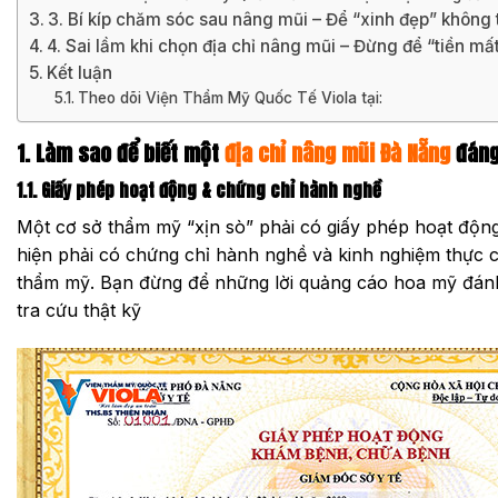
3. Bí kíp chăm sóc sau nâng mũi – Để “xinh đẹp” không
4. Sai lầm khi chọn địa chỉ nâng mũi – Đừng để “tiền mấ
Kết luận
Theo dõi Viện Thẩm Mỹ Quốc Tế Viola tại:
1. Làm sao để biết một
địa chỉ nâng mũi Đà Nẵng
đáng
1.1. Giấy phép hoạt động & chứng chỉ hành nghề
Một cơ sở thẩm mỹ “xịn sò” phải có giấy phép hoạt động
hiện phải có chứng chỉ hành nghề và kinh nghiệm thực 
thẩm mỹ. Bạn đừng để những lời quảng cáo hoa mỹ đánh
tra cứu thật kỹ