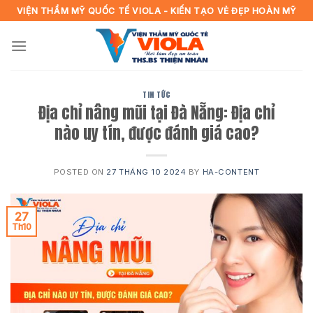
Skip
VIỆN THẨM MỸ QUỐC TẾ VIOLA - KIẾN TẠO VẺ ĐẸP HOÀN MỸ
to
content
TIN TỨC
Địa chỉ nâng mũi tại Đà Nẵng: Địa chỉ
nào uy tín, được đánh giá cao?
POSTED ON
27 THÁNG 10 2024
BY
HA-CONTENT
27
Th10