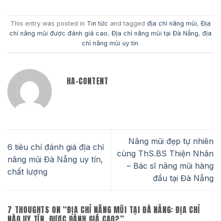
This entry was posted in
Tin tức
and tagged
địa chỉ nâng mũi
,
Địa
chỉ nâng mũi được đánh giá cao
,
Địa chỉ nâng mũi tại Đà Nẵng
,
địa
chỉ nâng mũi uy tín
.
HA-CONTENT
Nâng mũi đẹp tự nhiên
6 tiêu chí đánh giá địa chỉ
cùng ThS.BS Thiện Nhân
nâng mũi Đà Nẵng uy tín,
– Bác sĩ nâng mũi hàng
chất lượng
đầu tại Đà Nẵng
7 THOUGHTS ON “
ĐỊA CHỈ NÂNG MŨI TẠI ĐÀ NẴNG: ĐỊA CHỈ
NÀO UY TÍN, ĐƯỢC ĐÁNH GIÁ CAO?
”