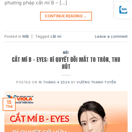
phương pháp cắt mí B – […]
CONTINUE READING
→
Posted in
Mắt
|
Tagged
cắt mí
Leave a comment
MẮT
CẮT MÍ B – EYES: BÍ QUYẾT ĐÔI MẮT TO TRÒN, THU
HÚT
POSTED ON
15 THÁNG 4 2024
BY
VƯƠNG THANH TUYỀN
15
Th4