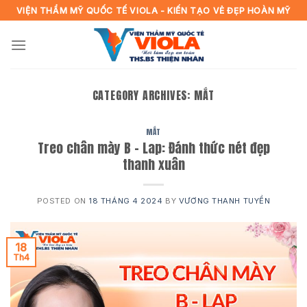
Skip
VIỆN THẨM MỸ QUỐC TẾ VIOLA - KIẾN TẠO VẺ ĐẸP HOÀN MỸ
to
content
CATEGORY ARCHIVES:
MẮT
MẮT
Treo chân mày B – Lap: Đánh thức nét đẹp
thanh xuân
POSTED ON
18 THÁNG 4 2024
BY
VƯƠNG THANH TUYỀN
18
Th4