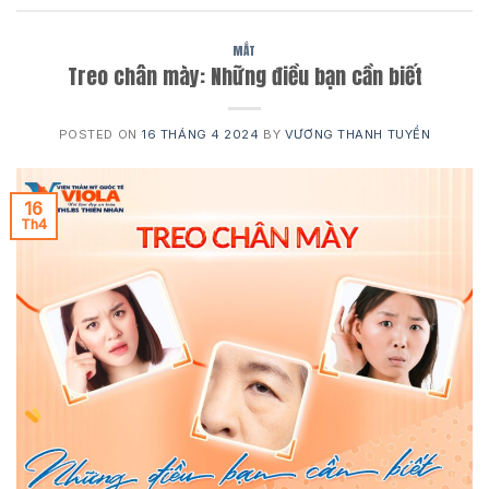
MẮT
Treo chân mày: Những điều bạn cần biết
POSTED ON
16 THÁNG 4 2024
BY
VƯƠNG THANH TUYỀN
16
Th4