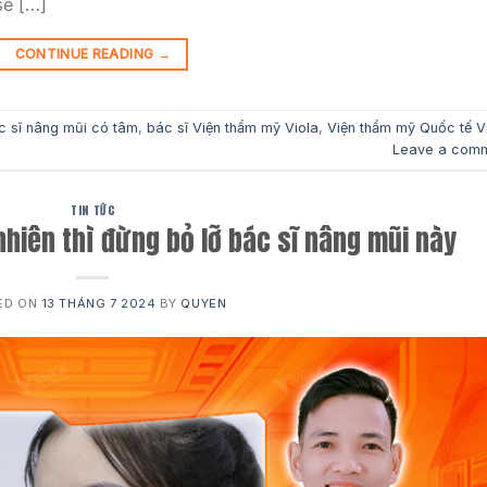
sẽ […]
CONTINUE READING
→
c sĩ nâng mũi có tâm
,
bác sĩ Viện thẩm mỹ Viola
,
Viện thẩm mỹ Quốc tế V
Leave a com
TIN TỨC
hiên thì đừng bỏ lỡ bác sĩ nâng mũi này
ED ON
13 THÁNG 7 2024
BY
QUYEN