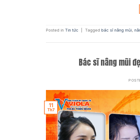
Posted in
Tin tức
|
Tagged
bác sĩ nâng mũi
,
nâ
Bác sĩ nâng mũi đẹ
POST
11
Th7