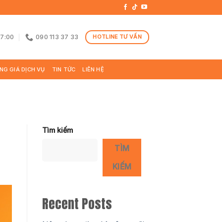
17:00
090 113 37 33
HOTLINE TƯ VẤN
NG GIÁ DỊCH VỤ
TIN TỨC
LIÊN HỆ
Tìm kiếm
TÌM
KIẾM
Recent Posts