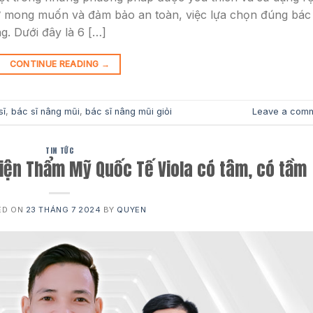
hư mong muốn và đảm bảo an toàn, việc lựa chọn đúng bác 
g. Dưới đây là 6 […]
CONTINUE READING
→
sĩ
,
bác sĩ nâng mũi
,
bác sĩ nâng mũi giỏi
Leave a com
TIN TỨC
Viện Thẩm Mỹ Quốc Tế Viola có tâm, có tầm
ED ON
23 THÁNG 7 2024
BY
QUYEN