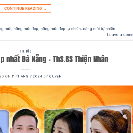
CONTINUE READING
→
ng mũi
,
nâng mũi đẹp
,
nâng mũi đẹp tự nhiên
,
nâng mũi tự nhiên
Leave a com
TIN TỨC
p nhất Đà Nẵng – ThS.BS Thiện Nhân
ED ON
11 THÁNG 7 2024
BY
QUYEN