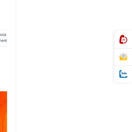
iola
ment