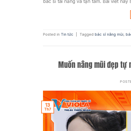
bác sĩ tài năng và tận tâm. Bài viết này 
Posted in
Tin tức
|
Tagged
bác sĩ nâng mũi
,
bá
Muốn nâng mũi đẹp tự n
POST
13
Th7