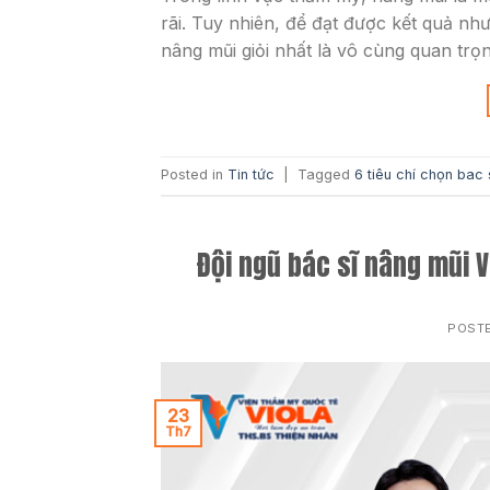
rãi. Tuy nhiên, để đạt được kết quả n
nâng mũi giỏi nhất là vô cùng quan trọn
Posted in
Tin tức
|
Tagged
6 tiêu chí chọn bac 
Đội ngũ bác sĩ nâng mũi 
POST
23
Th7