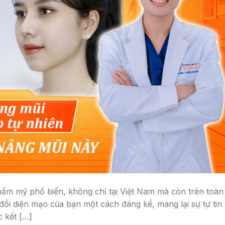
ẩm mỹ phổ biến, không chỉ tại Việt Nam mà còn trên toàn
 đổi diện mạo của bạn một cách đáng kể, mang lại sự tự tin
c kết […]