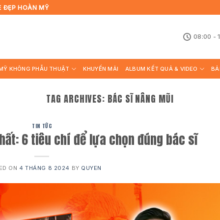
Ẻ ĐẸP HOÀN MỸ
08:00 - 
MỸ KHÔNG PHẪU THUẬT
KHUYẾN MÃI
ALBUM KẾT QUẢ & VIDEO
BẢ
TAG ARCHIVES:
BÁC SĨ NÂNG MŨI
TIN TỨC
hất: 6 tiêu chí để lựa chọn đúng bác sĩ
ED ON
4 THÁNG 8 2024
BY
QUYEN