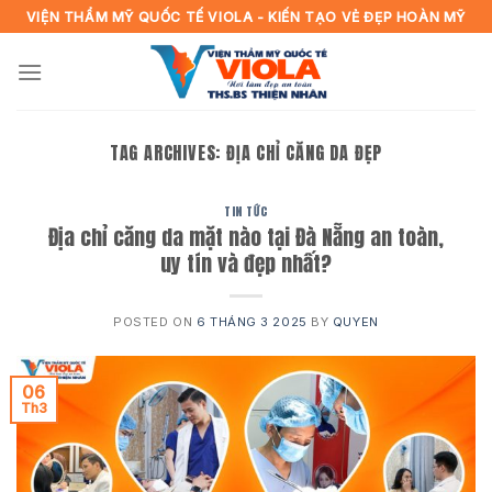
Skip
VIỆN THẨM MỸ QUỐC TẾ VIOLA - KIẾN TẠO VẺ ĐẸP HOÀN MỸ
to
content
TAG ARCHIVES:
ĐỊA CHỈ CĂNG DA ĐẸP
TIN TỨC
Địa chỉ căng da mặt nào tại Đà Nẵng an toàn,
uy tín và đẹp nhất?
POSTED ON
6 THÁNG 3 2025
BY
QUYEN
06
Th3