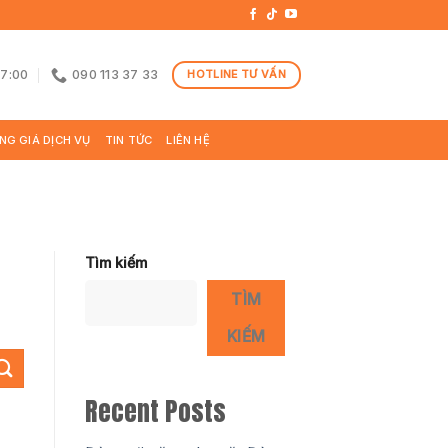
17:00
090 113 37 33
HOTLINE TƯ VẤN
NG GIÁ DỊCH VỤ
TIN TỨC
LIÊN HỆ
Tìm kiếm
TÌM
KIẾM
Recent Posts