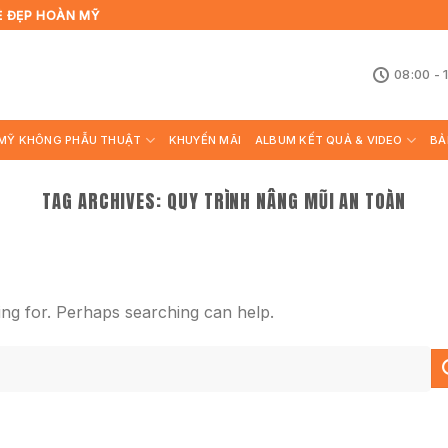
Ẻ ĐẸP HOÀN MỸ
08:00 - 
MỸ KHÔNG PHẪU THUẬT
KHUYẾN MÃI
ALBUM KẾT QUẢ & VIDEO
BẢ
TAG ARCHIVES:
QUY TRÌNH NÂNG MŨI AN TOÀN
ing for. Perhaps searching can help.